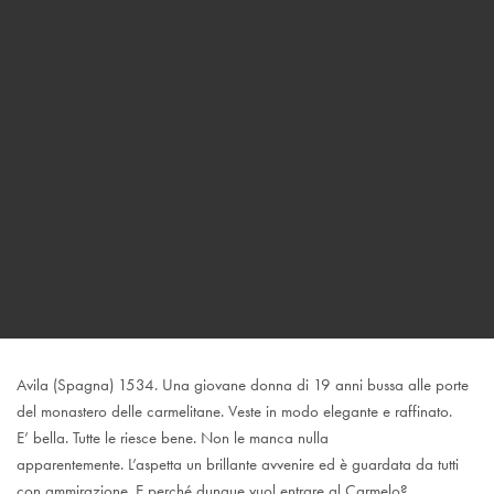
Avila (Spagna) 1534. Una giovane donna di 19 anni bussa alle porte
del monastero delle carmelitane. Veste in modo elegante e raffinato.
E’ bella. Tutte le riesce bene. Non le manca nulla
apparentemente. L’aspetta un brillante avvenire ed è guardata da tutti
con ammirazione. E perché dunque vuol entrare al Carmelo?