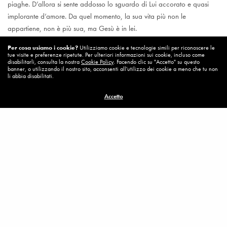
piaghe. D’allora si sente addosso lo sguardo di Lui accorato e quasi
implorante d’amore. Da quel momento, la sua vita più non le
appartiene, non è più sua, ma Gesù è in lei.
Per cosa usiamo i cookie?
Utilizziamo cookie e tecnologie simili per riconoscere le
Rivelerà al suo confessore, un giorno, che sembrava impossibile che
tue visite e preferenze ripetute. Per ulteriori informazioni sui cookie, incluso come
disabilitarli, consulta la nostra
Cookie Policy
. Facendo clic su "Accetto" su questo
si potesse amare più di così. “Non smetteva mai di parlare a Lui o di
banner, o utilizzando il nostro sito, acconsenti all'utilizzo dei cookie a meno che tu non
li abbia disabilitati.
parlare di Lui!”. Non ricordava di essersi dimenticata di Lui per più di tre
minuti,
Accetto
anche in mezzo agli affari e alle preoccupazioni delle sue
fondazioni…
– dalla biografia di S.Teresa d’Avila –
Visualizzazioni:
1.184