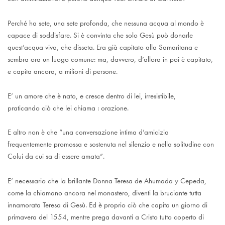
Perché ha sete, una sete profonda, che nessuna acqua al mondo è
capace di soddisfare. Si è convinta che solo Gesù può donarle
quest’acqua viva, che disseta. Era già capitato alla Samaritana e
sembra ora un luogo comune: ma, davvero, d’allora in poi è capitato,
e capita ancora, a milioni di persone.
E’ un amore che è nato, e cresce dentro di lei, irresistibile,
praticando ciò che lei chiama : orazione.
E altro non è che “una conversazione intima d’amicizia
frequentemente promossa e sostenuta nel silenzio e nella solitudine con
Colui da cui sa di essere amata”.
E’ necessario che la brillante Donna Teresa de Ahumada y Cepeda,
come la chiamano ancora nel monastero, diventi la bruciante tutta
innamorata Teresa di Gesù. Ed è proprio ciò che capita un giorno di
primavera del 1554, mentre prega davanti a Cristo tutto coperto di