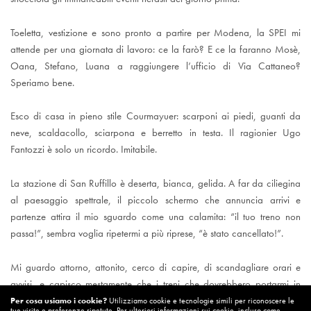
Toeletta, vestizione e sono pronto a partire per Modena, la SPEI mi
attende per una giornata di lavoro: ce la farò? E ce la faranno Mosè,
Oana, Stefano, Luana a raggiungere l’ufficio di Via Cattaneo?
Speriamo bene.
Esco di casa in pieno stile Courmayuer: scarponi ai piedi, guanti da
neve, scaldacollo, sciarpona e berretto in testa. Il ragionier Ugo
Fantozzi è solo un ricordo. Imitabile.
La stazione di San Ruffillo è deserta, bianca, gelida. A far da ciliegina
al paesaggio spettrale, il piccolo schermo che annuncia arrivi e
partenze attira il mio sguardo come una calamita: “il tuo treno non
passa!”, sembra voglia ripetermi a più riprese, “è stato cancellato!”.
Mi guardo attorno, attonito, cerco di capire, di scandagliare orari e
avvisi, e capisco mestamente che i treni che dovrebbero portarmi in
Centrale non passeranno: a causa del maltempo sono stati tutti
Per cosa usiamo i cookie?
Utilizziamo cookie e tecnologie simili per riconoscere le
tue visite e preferenze ripetute. Per ulteriori informazioni sui cookie, incluso come