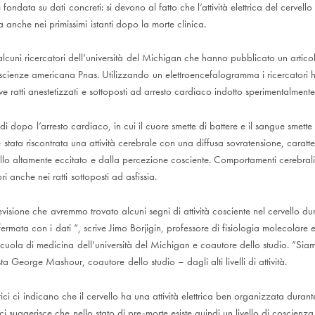
fondata su dati concreti: si devono al fatto che l’attività elettrica del cervell
anche nei primissimi istanti dopo la morte clinica.
cuni ricercatori dell’università del Michigan che hanno pubblicato un articolo
scienze americana Pnas. Utilizzando un elettroencefalogramma i ricercatori 
ove ratti anestetizzati e sottoposti ad arresto cardiaco indotto sperimentalmente
i dopo l’arresto cardiaco, in cui il cuore smette di battere e il sangue smette di
tti è stata riscontrata una attività cerebrale con una diffusa sovratensione, caratt
llo altamente eccitato e dalla percezione cosciente. Comportamenti cerebrali 
ri anche nei ratti sottoposti ad asfissia.
isione che avremmo trovato alcuni segni di attività cosciente nel cervello dur
ermata con i dati ”, scrive Jimo Borjigin, professore di fisiologia molecolare e
cuola di medicina dell’università del Michigan e coautore dello studio. ”Siamo
ta George Mashour, coautore dello studio – dagli alti livelli di attività.
ettrici ci indicano che il cervello ha una attività elettrica ben organizzata durant
ci suggerisce che nello stato di pre-morte esiste quindi un livello di coscienz