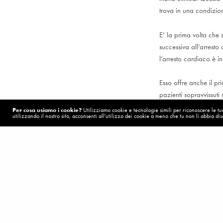
trova in una condizion
E’ la prima volta che
successiva all’arresto
l’arresto cardiaco è i
Esso offre anche il pr
pazienti sopravvissuti 
Per cosa usiamo i cookie?
Utilizziamo cookie e tecnologie simili per riconoscere le tue 
utilizzando il nostro sito, acconsenti all'utilizzo dei cookie a meno che tu non li abbia disa
POST PRECEDENTE (P)
12 agosto 2013 Reda
Professore, ha davvero visto Dio?
Visualizzazioni:
1