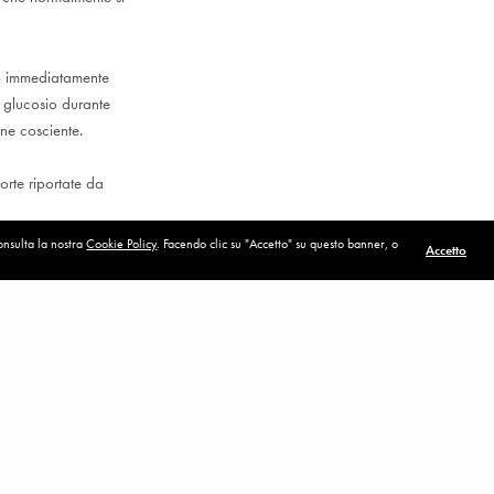
lo immediatamente
e glucosio durante
one cosciente.
orte riportate da
consulta la nostra
Cookie Policy
. Facendo clic su "Accetto" su questo banner, o
Accetto
POST SUCCESSIVO (P)
A dorso di mulo