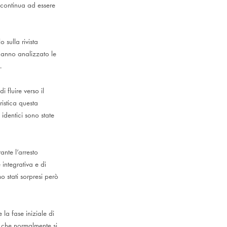
o continua ad essere
 sulla rivista
hanno analizzato le
.
 fluire verso il
eristica questa
identici sono state
ante l’arresto
 integrativa e di
 stati sorpresi però
e la fase iniziale di
a che normalmente si