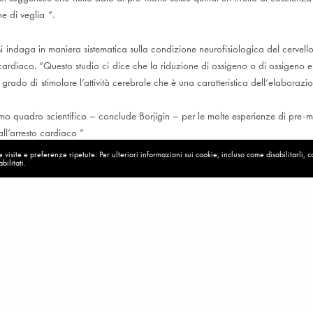
e di veglia ”.
 si indaga in maniera sistematica sulla condizione neurofisiologica del cervel
 cardiaco. ”Questo studio ci dice che la riduzione di ossigeno o di ossigeno 
n grado di stimolare l’attività cerebrale che è una caratteristica dell’elaborazi
imo quadro scientifico – conclude Borjigin – per le molte esperienze di pre-m
all’arresto cardiaco ”
visite e preferenze ripetute. Per ulteriori informazioni sui cookie, incluso come disabilitarli, 
bilitati.
zione Tiscali
.367