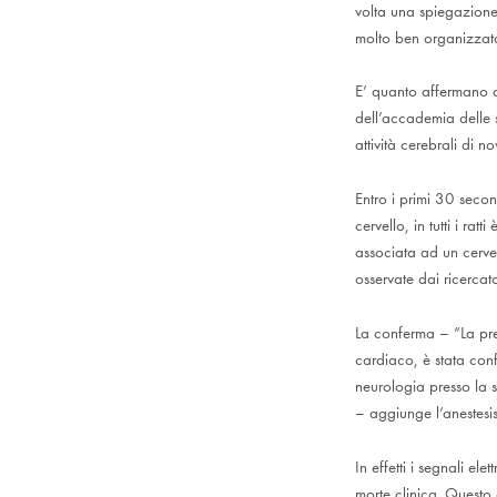
volta una spiegazione 
molto ben organizzata 
E’ quanto affermano al
dell’accademia delle 
attività cerebrali di n
Entro i primi 30 second
cervello, in tutti i ra
associata ad un cerve
osservate dai ricercato
La conferma – ”La prev
cardiaco, è stata conf
neurologia presso la s
– aggiunge l’anestesis
In effetti i segnali el
morte clinica. Questo 