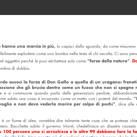
e hanno una marcia in più,
lo capisci dallo sguardo, da come misurano
dibilmente esplodere come una bomba nella testa di chi ascolta. Ci sono pe
anti aggettivi perché le puoi etichettare solo come
“forze della natura”
.
Do
 ombra di dubbio.
do associ la forza di Don Gallo a quella di un uragano: freneti
assione che gli brucia dentro come un fuoco che non si spegne
e e si commuove quando parla delle generazioni perdute, abbandonate
arire subito una cosa: è incazzato come un matto con i potenti del mondo.
“
oglio e non devo vederla morire per colpa di pochi”
, dice alle 
.
 è un fiume di idee, vorrebbe dire talmente tante cose che se potesse chie
ntero. Bacchetta subito il governo Monti, chedefinisce un disastro causato
su 100 persone una si arricchisca e le altre 99 debbano fare la