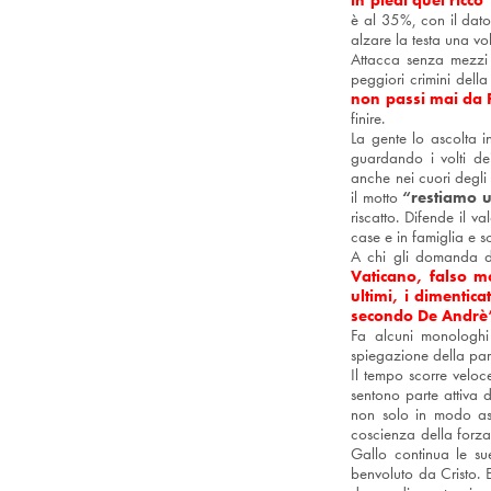
in piedi quel ricco
è al 35%, con il dato
alzare la testa una vol
Attacca senza mezzi t
peggiori crimini della
non passi mai da 
finire.
La gente lo ascolta i
guardando i volti dei
anche nei cuori degli 
il motto
“restiamo
u
riscatto. Difende il 
case e in famiglia e s
A chi gli domanda do
Vaticano, falso m
ultimi, i dimentic
secondo De Andrè
Fa alcuni monologhi 
spiegazione della pa
Il tempo scorre veloce
sentono parte attiva 
non solo in modo ast
coscienza della forza
Gallo continua le sue
benvoluto da Cristo. 