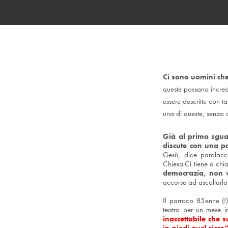
Ci sono uomini ch
queste possano incre
essere descritte con t
una di queste, senza
Già al primo sguar
discute con una p
Gesù, dice parolacc
Chiesa.
Ci tiene a chi
democrazia, non v
accorse ad ascoltarlo
Il parroco 85enne (!)
teatro per un mese i
inaccettabile che 