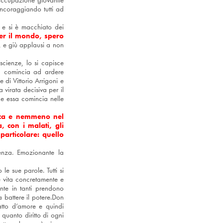
isoccupazione giovanile
incoraggiando tutti ad
o e si è macchiato dei
er il mondo, spero
 e giù applausi a non
scienze, lo si capisce
ità comincia ad ardere
 di Vittorio Arrigoni e
 virata decisiva per il
he essa comincia nelle
ica e nemmeno nel
 con i malati, gli
particolare: quello
tenza. Emozionante la
le sue parole. Tutti si
vita concretamente e
nte in tanti prendono
 battere il potere.Don
 atto d’amore e quindi
quanto diritto di ogni