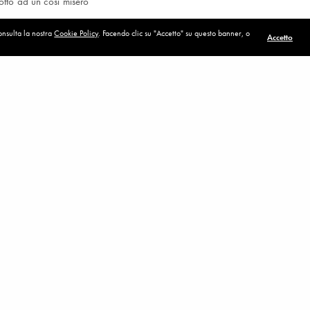
otto ad un così misero
i un nuovo mondo è
consulta la nostra
Cookie Policy
. Facendo clic su "Accetto" su questo banner, o
Accetto
 tabù da anni, quando
a.
“
Anarchia non è
è andare davanti ai
” .
POST SUCCESSIVO (P)
 Mentre si incamminano
Il cielo si é aperto
ggio
.
i della stessa provino
che stanno provando a
ell’uomo che, col suo
tere.
ione dell’evento
“Un
ando dei temi a lui più