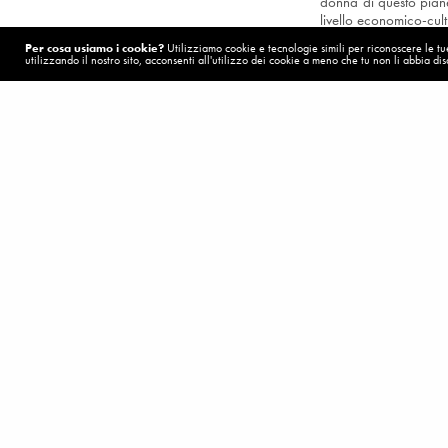
donna di questo piane
livello economico-cult
Tutto deve ricomi
Per cosa usiamo i cookie?
Utilizziamo cookie e tecnologie simili per riconoscere le tue 
possibile.
Ma l’appla
utilizzando il nostro sito, acconsenti all'utilizzo dei cookie a meno che tu non li abbia disa
qualcuno la pronunc
spaccare negozi, f
potenti e urlargli 
POST PRECEDENTE (P)
Il tempo a disposizio
Una chiamata intercontinentale
tutti quanti, sui volti
Ad ascoltare Don Andr
a distruggerla, e si
toglierci anche la dign
Una cosa è certa: se
inconfondibile sigaro
Intervenuto mercole
Mercoledì da scritt
cari: chiesa, fede, pol
Visualizzazioni:
4