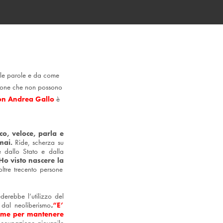
 le parole e da come
rsone che non possono
n Andrea Gallo
è
co, veloce, parla e
 mai.
Ride, scherza su
 dallo Stato e dalla
Ho visto nascere la
oltre trecento persone
derebbe l’utilizzo del
 dal neoliberismo
.
“E’
 fame per mantenere