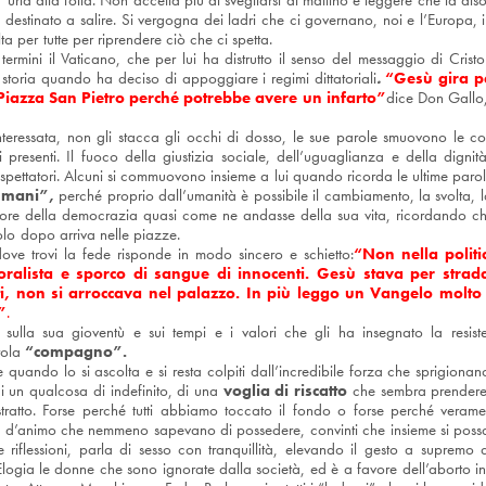
”
urla alla folla. Non accetta più di svegliarsi al mattino e leggere che la d
 destinato a salire. Si vergogna dei ladri che ci governano, noi e l’Europa, 
ta per tutte per riprendere ciò che ci spetta.
ermini il Vaticano, che per lui ha distrutto il senso del messaggio di Crist
 storia quando ha deciso di appoggiare i regimi dittatoriali
.
“Gesù gira p
Piazza San Pietro perché potrebbe avere un infarto”
dice Don Gallo,
nteressata, non gli stacca gli occhi di dosso, le sue parole smuovono le co
 presenti. Il fuoco della giustizia sociale, dell’uguaglianza e della dign
spettatori. Alcuni si commuovono insieme a lui quando ricorda le ultime parole
mani”,
perché proprio dall’umanità è possibile il cambiamento, la svolta, la
valore della democrazia quasi come ne andasse della sua vita, ricordando c
olo dopo arriva nelle piazze.
ve trovi la fede risponde in modo sincero e schietto:
“Non nella polit
oralista e sporco di sangue di innocenti. Gesù stava per strada,
ati, non si arroccava nel palazzo. In più leggo un Vangelo molto 
”
.
sulla sua gioventù e sui tempi e i valori che gli ha insegnato la resis
rola
“compagno”.
 quando lo si ascolta e si resta colpiti dall’incredibile forza che sprigionano 
di un qualcosa di indefinito, di una
voglia di riscatto
che sembra prendere 
ratto. Forse perché tutti abbiamo toccato il fondo o forse perché verame
 d’animo che nemmeno sapevano di possedere, convinti che insieme si possa
 riflessioni, parla di sesso con tranquillità, elevando il gesto a supremo
Elogia le donne che sono ignorate dalla società, ed è a favore dell’aborto in 