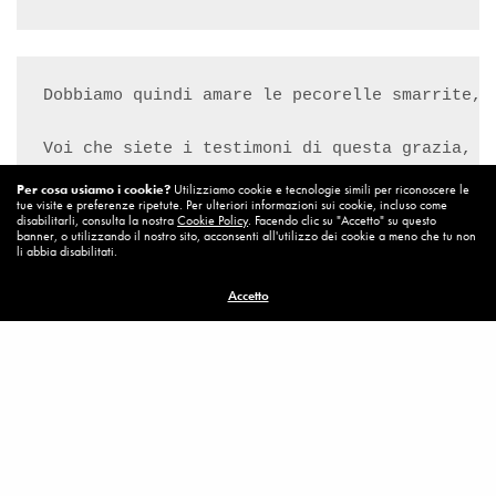
Dobbiamo quindi amare le pecorelle smarrite, 
Voi che siete i testimoni di questa grazia, d
Per cosa usiamo i cookie?
Utilizziamo cookie e tecnologie simili per riconoscere le
tue visite e preferenze ripetute. Per ulteriori informazioni sui cookie, incluso come
disabilitarli, consulta la nostra
Cookie Policy
. Facendo clic su "Accetto" su questo
banner, o utilizzando il nostro sito, acconsenti all'utilizzo dei cookie a meno che tu non
li abbia disabilitati.
Accetto
Visualizzazioni:
943