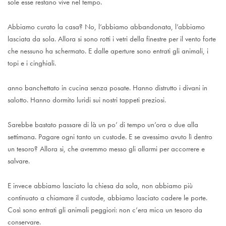
sole esse restano vive nel tempo.
Abbiamo curato la casa? No, l’abbiamo abbandonata, l’abbiamo
lasciata da sola. Allora si sono rotti i vetri della finestre per il vento forte
che nessuno ha schermato. E dalle aperture sono entrati gli animali, i
topi e i cinghiali.
anno banchettato in cucina senza posate. Hanno distrutto i divani in
salotto. Hanno dormito luridi sui nostri tappeti preziosi.
Sarebbe bastato passare di là un po’ di tempo un’ora o due alla
settimana. Pagare ogni tanto un custode. E se avessimo avuto lì dentro
un tesoro? Allora si, che avremmo messo gli allarmi per accorrere e
salvare.
E invece abbiamo lasciato la chiesa da sola, non abbiamo più
continuato a chiamare il custode, abbiamo lasciato cadere le porte.
Così sono entrati gli animali peggiori: non c’era mica un tesoro da
conservare.