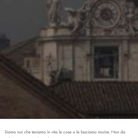
Siamo noi che teniamo in vita le cose o le lasciamo morire. Non da