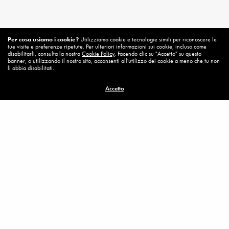
Per cosa usiamo i cookie?
Utilizziamo cookie e tecnologie simili per riconoscere le
Related News
tue visite e preferenze ripetute. Per ulteriori informazioni sui cookie, incluso come
disabilitarli, consulta la nostra
Cookie Policy
. Facendo clic su "Accetto" su questo
banner, o utilizzando il nostro sito, acconsenti all'utilizzo dei cookie a meno che tu non
li abbia disabilitati.
Accetto
Ero malato e mi avete visitato
MEDJUGORJE
,
MESSAGGI SPEI – 2018