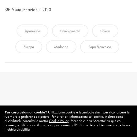
Visualizzazioni:
1.123
Aparecida
Cambiamento
Chiesa
Europa
Madonna
Papa Francesco
Per cosa usiamo i cookie?
Utilizziamo cookie e tecnologie simili per riconoscere le
tue visite e preferenze ripetute. Per ulteriori informazioni sui cookie, incluso come
disabilitarli, consulta la nostra
Cookie Policy
. Facendo clic su "Accetto" su questo
banner, o utilizzando il nostro sito, acconsenti all'utilizzo dei cookie a meno che tu non
li abbia disabilitati.