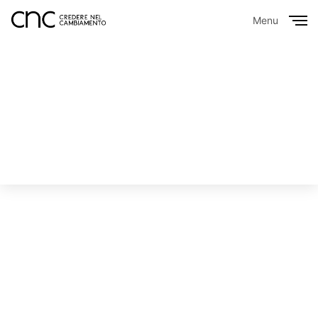
Menu
Close
Se la tua strada è diventata buia, cerca la luce che ti
dà la forza di riemergere.
MEDJUGORJE
MESSAGGI SPEI – 2018