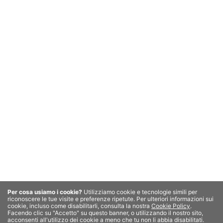
NIENTE POTREI DESIDERARE DI PIU’ SULLA TERRA
16 Marzo 2018
MEDJUGORJE
SOCIETA'
UNO SCHIAFFO ALLA MONDANITA’
Per cosa usiamo i cookie?
Utilizziamo cookie e tecnologie simili per riconoscere le
3 Ottobre 2017
tue visite e preferenze ripetute. Per ulteriori informazioni sui cookie, incluso come
disabilitarli, consulta la nostra
Cookie Policy
. Facendo clic su "Accetto" su questo
banner, o utilizzando il nostro sito, acconsenti all'utilizzo dei cookie a meno che tu non
li abbia disabilitati.