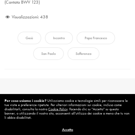
(Cantata BWV 123)
Visualizzazioni:
438
Gesù
Incontro
Papa Francesco
San Paolo
Sofferenza
Per cosa usiamo i cookie?
Utilizziamo cookie e tecnologie simili per riconoscere le
tue visite e preferenze ripetute. Per ulteriori informazioni sui cookie, incluso come
disabilitarli, consulta la nostra
Cookie Policy
. Facendo clic su "Accetto" su questo
banner, o utilizzando il nostro sito, acconsenti all'utilizzo dei cookie a meno che tu non
li abbia disabilitati.
Accetto