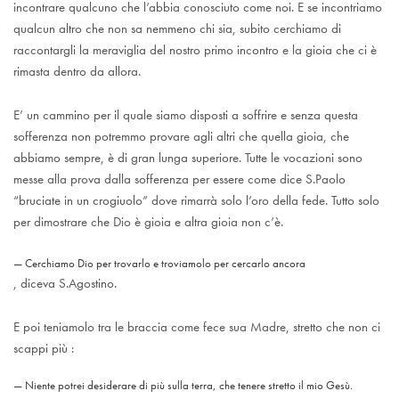
incontrare qualcuno che l’abbia conosciuto come noi. E se incontriamo
qualcun altro che non sa nemmeno chi sia, subito cerchiamo di
raccontargli la meraviglia del nostro primo incontro e la gioia che ci è
rimasta dentro da allora.
E’ un cammino per il quale siamo disposti a soffrire e senza questa
sofferenza non potremmo provare agli altri che quella gioia, che
abbiamo sempre, è di gran lunga superiore. Tutte le vocazioni sono
messe alla prova dalla sofferenza per essere come dice S.Paolo
“bruciate in un crogiuolo” dove rimarrà solo l’oro della fede. Tutto solo
per dimostrare che Dio è gioia e altra gioia non c’è.
Cerchiamo Dio per trovarlo e troviamolo per cercarlo ancora
, diceva S.Agostino.
E poi teniamolo tra le braccia come fece sua Madre, stretto che non ci
scappi più :
Niente potrei desiderare di più sulla terra, che tenere stretto il mio Gesù.