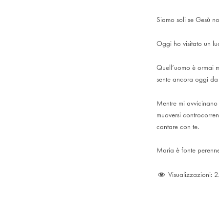
Siamo soli se Gesù no
Oggi ho visitato un l
Quell’uomo è ormai mo
sente ancora oggi da
Mentre mi avvicinano 
muoversi controcorrent
cantare con te.
Maria è fonte perenne
Visualizzazioni:
2