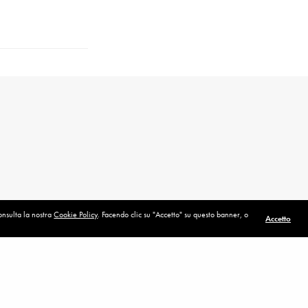
consulta la nostra
Cookie Policy
. Facendo clic su "Accetto" su questo banner, o
Accetto
POST SUCCESSIVO (P)
Lasciare il mondo