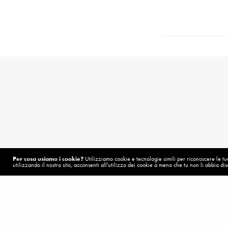
Per cosa usiamo i cookie?
Utilizziamo cookie e tecnologie simili per riconoscere le tue 
utilizzando il nostro sito, acconsenti all'utilizzo dei cookie a meno che tu non li abbia disa
Related News
POST PRECEDENTE (P)
Una speranza