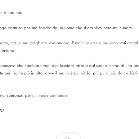
n è con noi.
uogo costruito per sua Madre da un uomo che si era visto perduto in mare.
rto, ma la sua preghiera vive ancora. E molti insieme a me sono stati attirati
 lontano.
pensavo che cambiare vuol dire lasciarsi attirare dal suono eterno di una pre
e per risalire più in alto, dove il suono è più nitido, più puro, più dolce. Là t
 di speranza per chi vuole cambiare.
53
Gesù