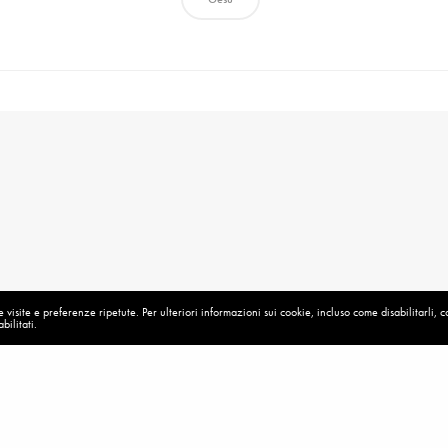
visite e preferenze ripetute. Per ulteriori informazioni sui cookie, incluso come disabilitarli, 
bilitati.
MESSAGGI SPEI – 2018
La nostra vita meravigliosa