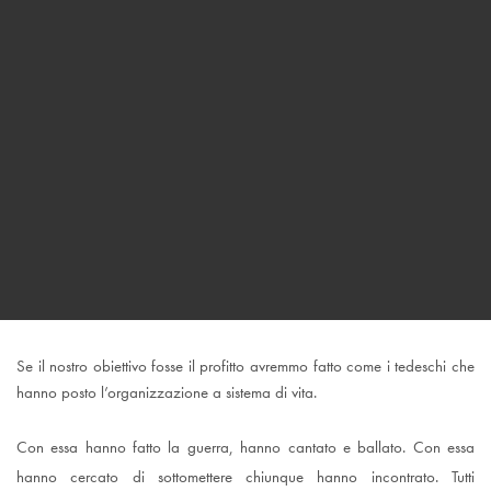
Se il nostro obiettivo fosse il profitto avremmo fatto come i tedeschi che
hanno posto l’organizzazione a sistema di vita.
Con essa hanno fatto la guerra, hanno cantato e ballato. Con essa
hanno cercato di sottomettere chiunque hanno incontrato. Tutti