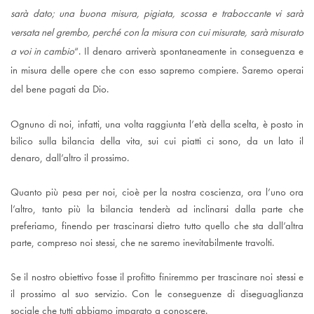
sarà dato; una buona misura, pigiata, scossa e traboccante vi sarà
versata nel grembo, perché con la misura con cui misurate, sarà misurato
a voi in cambio
“. Il denaro arriverà spontaneamente in conseguenza e
in misura delle opere che con esso sapremo compiere. Saremo operai
del bene pagati da Dio.
Ognuno di noi, infatti, una volta raggiunta l’età della scelta, è posto in
bilico sulla bilancia della vita, sui cui piatti ci sono, da un lato il
denaro, dall’altro il prossimo.
Quanto più pesa per noi, cioè per la nostra coscienza, ora l’uno ora
l’altro, tanto più la bilancia tenderà ad inclinarsi dalla parte che
preferiamo, finendo per trascinarsi dietro tutto quello che sta dall’altra
parte, compreso noi stessi, che ne saremo inevitabilmente travolti.
Se il nostro obiettivo fosse il profitto finiremmo per trascinare noi stessi e
il prossimo al suo servizio. Con le conseguenze
di diseguaglianza
sociale
che tutti abbiamo imparato a conoscere.