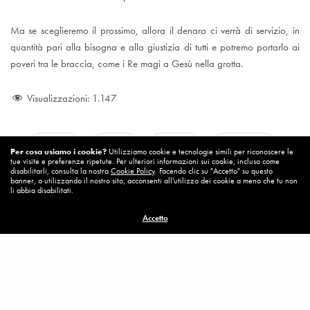
Ma se sceglieremo il prossimo, allora il denaro ci verrà di servizio, in
quantità pari alla bisogna e alla giustizia di tutti e potremo portarlo ai
poveri tra le braccia, come i Re magi a Gesù nella grotta.
Visualizzazioni:
1.147
Bene
Dio
Gesù
Giustizia
Per cosa usiamo i cookie?
Utilizziamo cookie e tecnologie simili per riconoscere le
tue visite e preferenze ripetute. Per ulteriori informazioni sui cookie, incluso come
disabilitarli, consulta la nostra
Cookie Policy
. Facendo clic su "Accetto" su questo
banner, o utilizzando il nostro sito, acconsenti all'utilizzo dei cookie a meno che tu non
Papa Francesco
Uomo
li abbia disabilitati.
Accetto