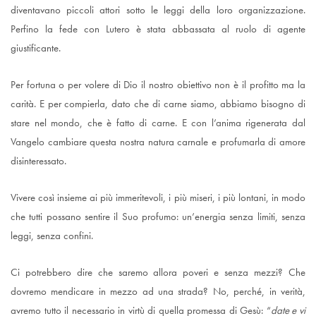
diventavano piccoli attori sotto le leggi della loro organizzazione.
Perfino la fede con Lutero è stata abbassata al ruolo di agente
giustificante.
Per fortuna o per volere di Dio il nostro obiettivo non è il profitto ma la
carità. E per compierla, dato che di carne siamo, abbiamo bisogno di
stare nel mondo, che è fatto di carne. E con l’anima rigenerata dal
Vangelo cambiare questa nostra natura carnale e profumarla di amore
disinteressato.
Vivere così insieme ai più immeritevoli, i più miseri, i più lontani, in modo
che
tutti possano sentire il Suo profumo: un’energia senza limiti, senza
leggi, senza confini.
Ci potrebbero dire che saremo allora poveri e senza mezzi? Che
dovremo mendicare in mezzo ad una strada? No, perché, in verità,
avremo tutto il necessario in virtù di quella promessa di Gesù: “
date e vi