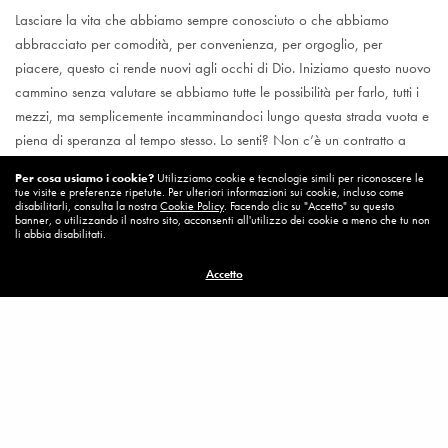
Lasciare la vita che abbiamo sempre conosciuto o che abbiamo
abbracciato per comodità, per convenienza, per orgoglio, per
piacere, questo ci rende nuovi agli occhi di Dio. Iniziamo questo nuovo
cammino senza valutare se abbiamo tutte le possibilità per farlo, tutti i
mezzi, ma semplicemente incamminandoci lungo questa strada vuota e
piena di speranza al tempo stesso. Lo senti? Non c’è un contratto a
chiedertelo, c’è una spinta che viene dal cuore. Una spinta irresistibile.
Per cosa usiamo i cookie?
Utilizziamo cookie e tecnologie simili per riconoscere le
tue visite e preferenze ripetute. Per ulteriori informazioni sui cookie, incluso come
disabilitarli, consulta la nostra
Cookie Policy
. Facendo clic su "Accetto" su questo
banner, o utilizzando il nostro sito, acconsenti all'utilizzo dei cookie a meno che tu non
li abbia disabilitati.
Visualizzazioni:
1.071
Accetto
Figliol Prodigo