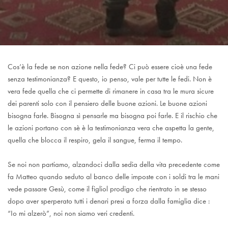
Cos’è la fede se non azione nella fede? Ci può essere cioè una fede
senza testimonianza? E questo, io penso, vale per tutte le fedi. Non è
vera fede quella che ci permette di rimanere in casa tra le mura sicure
dei parenti solo con il pensiero delle buone azioni. Le buone azioni
bisogna farle. Bisogna sì pensarle ma bisogna poi farle. E il rischio che
le azioni portano con sè è la testimonianza vera che aspetta la gente,
quella che blocca il respiro, gela il sangue, ferma il tempo.
Se noi non partiamo, alzandoci dalla sedia della vita precedente come
fa Matteo quando seduto al banco delle imposte con i soldi tra le mani
vede passare Gesù, come il figliol prodigo che rientrato in se stesso
dopo aver sperperato tutti i denari presi a forza dalla famiglia dice :
“Io mi alzerò”, noi non siamo veri credenti.