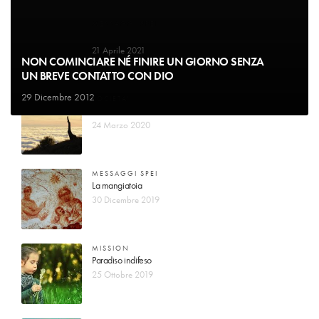
MESSAGGI SPEI
Il Signore conta i miei passi
21 Aprile 2021
NON COMINCIARE NÉ FINIRE UN GIORNO SENZA
UN BREVE CONTATTO CON DIO
29 Dicembre 2012
SOCIETA'
Vuole dividerci dal nostro creatore
24 Marzo 2020
MESSAGGI SPEI
La mangiatoia
30 Dicembre 2019
MISSION
Paradiso indifeso
25 Ottobre 2019