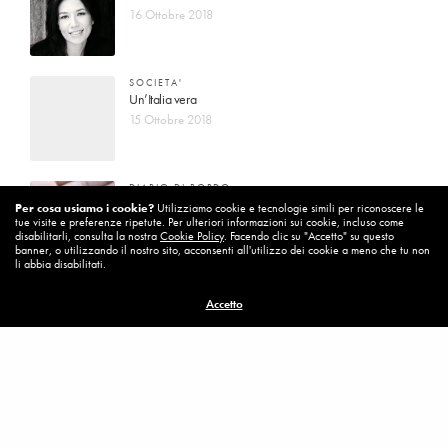
16 Ottobre 2018
SOCIETA'
Un’Italia vera
15 Ottobre 2018
DIARIO DI BORDO
La vita vince sempre
Per cosa usiamo i cookie?
Utilizziamo cookie e tecnologie simili per riconoscere le
tue visite e preferenze ripetute. Per ulteriori informazioni sui cookie, incluso come
8 Ottobre 2018
disabilitarli, consulta la nostra
Cookie Policy
. Facendo clic su "Accetto" su questo
banner, o utilizzando il nostro sito, acconsenti all'utilizzo dei cookie a meno che tu non
li abbia disabilitati.
MISSION
Accetto
Per cambiare ci vuole coraggio
8 Ottobre 2018