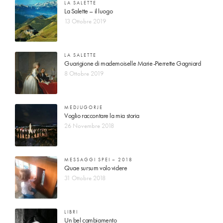
LA SALETTE
La Salette – il luogo
13 Ottobre 2019
LA SALETTE
Guarigione di mademoiselle Marie-Pierrette Gagniard
8 Ottobre 2019
MEDJUGORJE
Voglio raccontare la mia storia
26 Novembre 2018
MESSAGGI SPEI – 2018
Quae sursum volo videre
31 Ottobre 2018
LIBRI
Un bel cambiamento