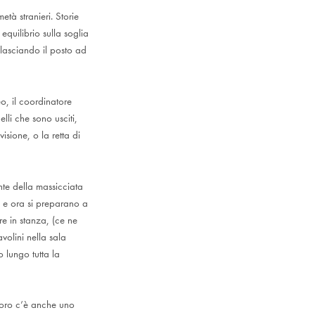
età stranieri. Storie
equilibrio sulla soglia
 lasciando il posto ad
o, il coordinatore
lli che sono usciti,
isione, o la retta di
nte della massicciata
à e ora si preparano a
e in stanza, (ce ne
volini nella sala
o lungo tutta la
 loro c’è anche uno