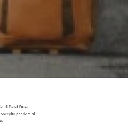
o di Fratel Ettore
 concepito per dare ai
e.