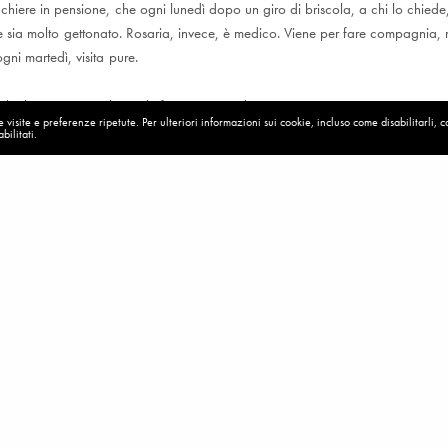
hiere in pensione, che ogni lunedì dopo un giro di briscola, a chi lo chiede
are sia molto gettonato. Rosaria, invece, è medico. Viene per fare compagnia,
ogni martedì, visita pure.
 22 luglio 2013 – Milano, il rifugio Caritas di via Sammartini 114 può essere c
visite e preferenze ripetute. Per ulteriori informazioni sui cookie, incluso come disabilitarli, 
ietà.
bilitati.
.202