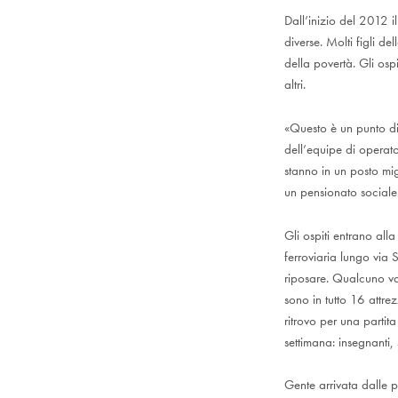
Dall’inizio del 2012 il
diverse. Molti figli de
della povertà. Gli osp
altri.
«Questo è un punto di 
dell’equipe di operato
stanno in un posto mig
un pensionato sociale
Gli ospiti entrano all
ferroviaria lungo via
riposare. Qualcuno va
sono in tutto 16 attrez
ritrovo per una partit
settimana: insegnanti, 
Gente arrivata dalle 