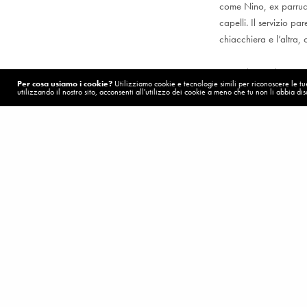
come Nino, ex parrucc
capelli. Il servizio p
chiacchiera e l’altra, 
Tratto da tiscali.it –
Per cosa usiamo i cookie?
Utilizziamo cookie e tecnologie simili per riconoscere le tue 
miracolo della solidar
utilizzando il nostro sito, acconsenti all'utilizzo dei cookie a meno che tu non li abbia disa
Visualizzazioni:
1
POST PRECEDENTE (P)
Dio non cerca servitori