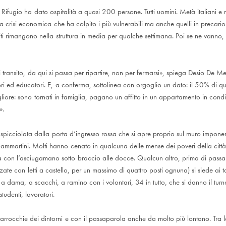
 Rifugio ha dato ospitalità a quasi 200 persone. Tutti uomini. Metà italiani e m
lla crisi economica che ha colpito i più vulnerabili ma anche quelli in precario 
iti rimangono nella struttura in media per qualche settimana. Poi se ne vanno,
transito, da qui si passa per ripartire, non per fermarsi», spiega Desio De Me
ri ed educatori. E, a conferma, sottolinea con orgoglio un dato: il 50% di que
liore: sono tornati in famiglia, pagano un affitto in un appartamento in condiv
».
a spicciolata dalla porta d’ingresso rossa che si apre proprio sul muro impone
 Sammartini. Molti hanno cenato in qualcuna delle mense dei poveri della citt
 con l’asciugamano sotto braccio alle docce. Qualcun altro, prima di passar
zate con letti a castello, per un massimo di quattro posti ognuna) si siede ai ta
a a dama, a scacchi, a ramino con i volontari, 34 in tutto, che si danno il turn
studenti, lavoratori.
parrocchie dei dintorni e con il passaparola anche da molto più lontano. Tra