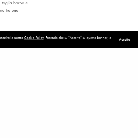
, taglia barba e
 ma tra una
onsiderato un
consulta la nostra
Cookie Policy
. Facendo clic su "Accetto" su questo banner, o
Accetto
POST SUCCESSIVO (P)
Io non posso esitare