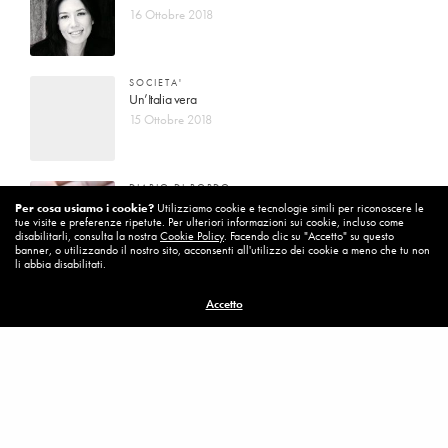
16 Ottobre 2018
SOCIETA'
Un’Italia vera
15 Ottobre 2018
DIARIO DI BORDO
La vita vince sempre
Per cosa usiamo i cookie?
Utilizziamo cookie e tecnologie simili per riconoscere le
tue visite e preferenze ripetute. Per ulteriori informazioni sui cookie, incluso come
8 Ottobre 2018
disabilitarli, consulta la nostra
Cookie Policy
. Facendo clic su "Accetto" su questo
banner, o utilizzando il nostro sito, acconsenti all'utilizzo dei cookie a meno che tu non
li abbia disabilitati.
MISSION
Accetto
Per cambiare ci vuole coraggio
8 Ottobre 2018