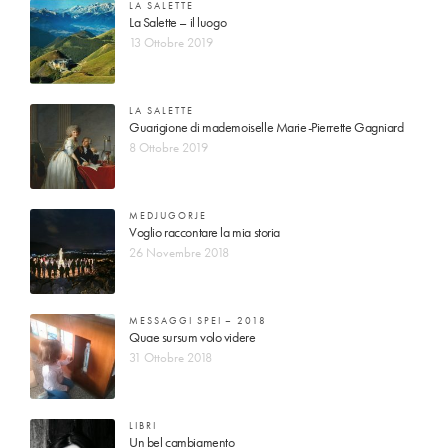
LA SALETTE
La Salette – il luogo
13 Ottobre 2019
LA SALETTE
Guarigione di mademoiselle Marie-Pierrette Gagniard
8 Ottobre 2019
MEDJUGORJE
Voglio raccontare la mia storia
26 Novembre 2018
MESSAGGI SPEI – 2018
Quae sursum volo videre
31 Ottobre 2018
LIBRI
Un bel cambiamento