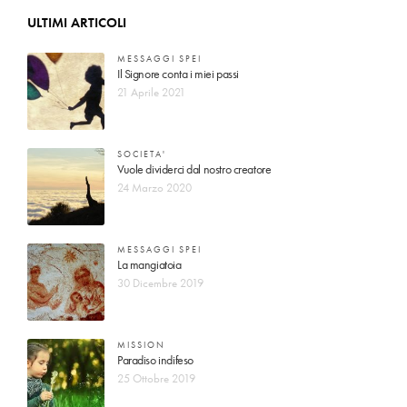
ULTIMI ARTICOLI
MESSAGGI SPEI
Il Signore conta i miei passi
21 Aprile 2021
SOCIETA'
Vuole dividerci dal nostro creatore
24 Marzo 2020
MESSAGGI SPEI
La mangiatoia
30 Dicembre 2019
MISSION
Paradiso indifeso
25 Ottobre 2019