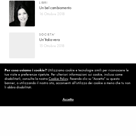
LIBRI
Un bel cambiamento
16 Ottobre 2018
SOCIETA'
Un’Italia vera
15 Ottobre 2018
DIARIO DI BORDO
Per cosa usiamo i cookie?
Utilizziamo cookie e tecnologie simili per riconoscere le
La vita vince sempre
tue visite e preferenze ripetute. Per ulteriori informazioni sui cookie, incluso come
8 Ottobre 2018
disabilitarli, consulta la nostra
Cookie Policy
. Facendo clic su "Accetto" su questo
banner, o utilizzando il nostro sito, acconsenti all'utilizzo dei cookie a meno che tu non
li abbia disabilitati.
MISSION
Accetto
Per cambiare ci vuole coraggio
8 Ottobre 2018