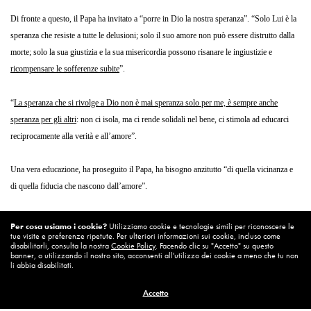
Di fronte a questo, il Papa ha invitato a “porre in Dio la nostra speranza”. “Solo Lui è la
speranza che resiste a tutte le delusioni; solo il suo amore non può essere distrutto dalla
morte; solo la sua giustizia e la sua misericordia possono risanare le ingiustizie e
ricompensare le sofferenze subite
”.
“
La speranza che si rivolge a Dio non è mai speranza solo per me, è sempre anche
speranza per gli altri
: non ci isola, ma ci rende solidali nel bene, ci stimola ad educarci
reciprocamente alla verità e all’amore”.
Una vera educazione, ha proseguito il Papa, ha bisogno anzitutto “di quella vicinanza e
di quella fiducia che nascono dall’amore”.
Ogni vero educatore, ha infatti spiegato, “sa che
per educare deve donare qualcosa di se
Per cosa usiamo i cookie?
Utilizziamo cookie e tecnologie simili per riconoscere le
tue visite e preferenze ripetute. Per ulteriori informazioni sui cookie, incluso come
stesso e
che soltanto così può aiutare i suoi allievi a superare gli egoismi e a diventare a
disabilitarli, consulta la nostra
Cookie Policy
. Facendo clic su "Accetto" su questo
loro volta capaci di autentico amore”.
banner, o utilizzando il nostro sito, acconsenti all'utilizzo dei cookie a meno che tu non
li abbia disabilitati.
Il punto “forse più delicato” dell’opera educativa, secondo Benedetto XVI, è “
trovare un
Accetto
giusto equilibrio tra la libertà e la disciplina
”.