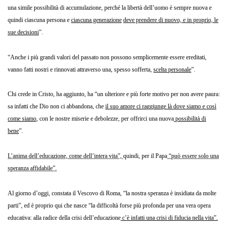
una simile possibilità di accumulazione, perché la libertà dell’uomo è sempre nuova e
quindi ciascuna persona e
ciascuna generazione
deve prendere di nuovo, e in proprio, le
sue decisioni
”.
“Anche i più grandi valori del passato non possono semplicemente essere ereditati,
vanno fatti nostri e rinnovati attraverso una, spesso sofferta,
scelta personale
”.
Chi crede in Cristo, ha aggiunto, ha “un ulteriore e più forte motivo per non avere paura:
sa infatti che Dio non ci abbandona, che
il suo amore ci raggiunge là dove siamo e così
come siamo
, con le nostre miserie e debolezze, per offrirci una nuova
possibilità di
bene
”.
L’anima dell’educazione, come dell’intera vita”,
quindi, per il Papa
“può essere solo una
speranza affidabile”.
Al giorno d’oggi, constata il Vescovo di Roma, “la nostra speranza è insidiata da molte
parti”, ed è proprio qui che nasce “la difficoltà forse più profonda per una vera opera
educativa: alla radice della crisi dell’educazione
c’è infatti una crisi di fiducia nella vita”.