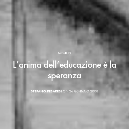
MISSION
L’anima dell’educazione è la
speranza
STEFANO PESARESI
ON 26 GENNAIO 2008