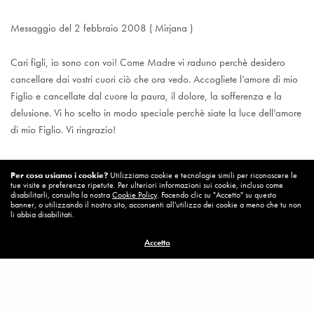
Messaggio del 2 febbraio 2008 ( Mirjana )
Cari figli, io sono con voi! Come Madre vi raduno perchè desidero
cancellare dai vostri cuori ciò che ora vedo. Accogliete l’amore di mio
Figlio e cancellate dal cuore la paura, il dolore, la sofferenza e la
delusione. Vi ho scelto in modo speciale perchè siate la luce dell’amore
di mio Figlio. Vi ringrazio!
Per cosa usiamo i cookie?
Utilizziamo cookie e tecnologie simili per riconoscere le
tue visite e preferenze ripetute. Per ulteriori informazioni sui cookie, incluso come
disabilitarli, consulta la nostra
Cookie Policy
. Facendo clic su "Accetto" su questo
banner, o utilizzando il nostro sito, acconsenti all'utilizzo dei cookie a meno che tu non
li abbia disabilitati.
Accetto
Visualizzazioni:
660