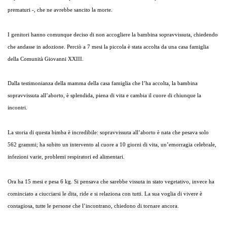
prematuri -, che ne avrebbe sancito la morte.
I genitori hanno comunque deciso di non accogliere la bambina sopravvissuta, chiedendo
che andasse in adozione. Perciò a 7 mesi la piccola è stata accolta da una casa famiglia
della Comunità Giovanni XXIII.
Dalla testimonianza della mamma della casa famiglia che l’ha accolta, la bambina
sopravvissuta all’aborto, è splendida, piena di vita e cambia il cuore di chiunque la
incontri.
La storia di questa bimba è incredibile: sopravvissuta all’aborto è nata che pesava solo
562 grammi; ha subito un intervento al cuore a 10 giorni di vita, un’emorragia celebrale,
infezioni varie, problemi respiratori ed alimentari.
Ora ha 15 mesi e pesa 6 kg. Si pensava che sarebbe vissuta in stato vegetativo, invece ha
cominciato a ciucciarsi le dita, ride e si relaziona con tutti. La sua voglia di vivere è
contagiosa, tutte le persone che l’incontrano, chiedono di tornare ancora.