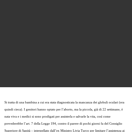
Si tratta di una bambina a cui era stata diagnosticata la mancanza dei globuli oculari (era
quindi cieca). I genitori hanno optato per l’aborto, ma la piccola, già di 22 settimane, è
nata viva e i medici si sono prodigati per assisterla e salvarle la vita, così come
prevederebbe l’art. 7 della Legge 194, contro il parere di pochi giorni fa del Consiglio
Superiore di Sanità – interpellato dall’ex Ministro Livia Turco per limitare l’assistenza ai