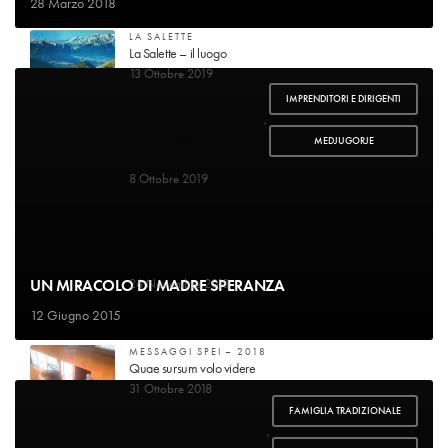
28 Marzo 2018
LA SALETTE
La Salette – il luogo
13 Ottobre 2019
IMPRENDITORI E DIRIGENTI
,
MEDJUGORJE
LA SALETTE
Guarigione di mademoiselle Marie-Pierrette Gagniard
8 Ottobre 2019
MEDJUGORJE
Voglio raccontare la mia storia
UN MIRACOLO DI MADRE SPERANZA
26 Novembre 2018
12 Giugno 2015
MESSAGGI SPEI – 2018
Quae sursum volo videre
31 Ottobre 2018
FAMIGLIA TRADIZIONALE
,