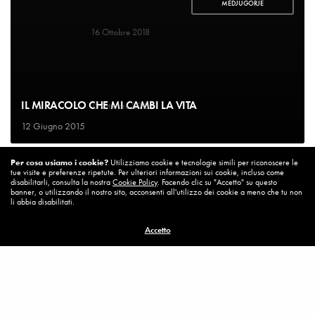
MEDJUGORJE
LIBRI
Un bel cambiamento
16 Ottobre 2018
SOCIETA'
Un’Italia vera
IL MIRACOLO CHE MI CAMBI LA VITA
15 Ottobre 2018
12 Giugno 2015
DIARIO DI BORDO
Per cosa usiamo i cookie?
Utilizziamo cookie e tecnologie simili per riconoscere le
La vita vince sempre
tue visite e preferenze ripetute. Per ulteriori informazioni sui cookie, incluso come
8 Ottobre 2018
disabilitarli, consulta la nostra
Cookie Policy
. Facendo clic su "Accetto" su questo
banner, o utilizzando il nostro sito, acconsenti all'utilizzo dei cookie a meno che tu non
li abbia disabilitati.
MISSION
Accetto
Per cambiare ci vuole coraggio
8 Ottobre 2018