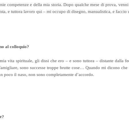
 mie competenze e della mia storia. Dopo qualche mese di prova, venni
a, e tuttora lavoro qui – mi occupo di disegno, manualistica, e faccio
no al colloquio?
mia vita spirituale, gli dissi che ero – e sono tuttora – distante dalla 
 famigliare, sono successe troppe brutte cose… Quando mi dicono ch
un poco il naso, non sono completamente d’accordo.
ie?