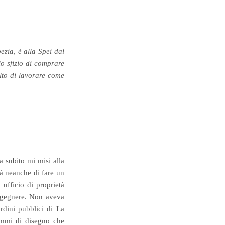
zia, è alla Spei dal
lo sfizio di comprare
lto di lavorare come
 subito mi misi alla
tà neanche di fare un
ufficio di proprietà
ingegnere. Non aveva
rdini pubblici di La
ammi di disegno che