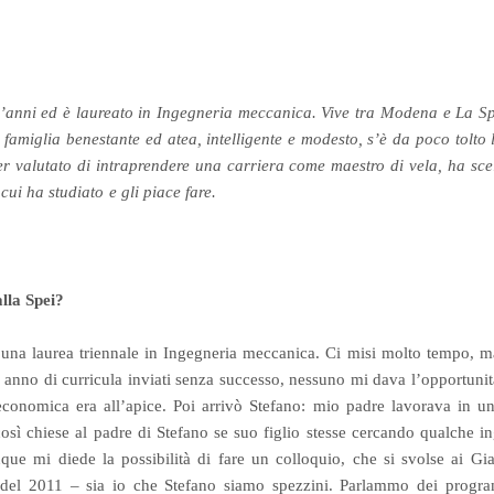
’anni ed è laureato in Ingegneria meccanica. Vive tra Modena e La Spe
famiglia benestante ed atea, intelligente e modesto, s’è da poco tolto 
 valutato di intraprendere una carriera come maestro di vela, ha sce
cui ha studiato e gli piace fare.
lla Spei?
una laurea triennale in Ingegneria meccanica. Ci misi molto tempo, ma
n anno di curricula inviati senza successo, nessuno mi dava l’opportuni
 economica era all’apice. Poi arrivò Stefano: mio padre lavorava in un 
 così chiese al padre di Stefano se suo figlio stesse cercando qualche 
e mi diede la possibilità di fare un colloquio, che si svolse ai Gia
 del 2011 – sia io che Stefano siamo spezzini. Parlammo dei progr