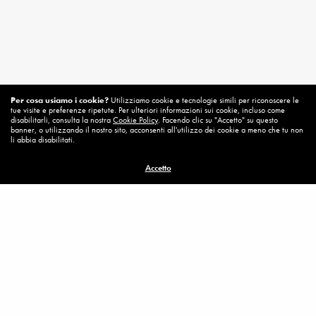
Per cosa usiamo i cookie?
Utilizziamo cookie e tecnologie simili per riconoscere le
tue visite e preferenze ripetute. Per ulteriori informazioni sui cookie, incluso come
disabilitarli, consulta la nostra
Cookie Policy
. Facendo clic su "Accetto" su questo
banner, o utilizzando il nostro sito, acconsenti all'utilizzo dei cookie a meno che tu non
li abbia disabilitati.
Related News
Accetto