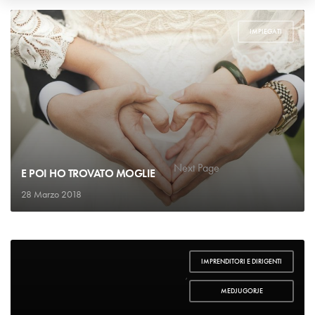
IMPIEGATI
1
2
…
4
Next Page
E POI HO TROVATO MOGLIE
28 Marzo 2018
IMPRENDITORI E DIRIGENTI
,
MEDJUGORJE