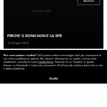
RELIGIOSI
LIBRI
Un bel cambiamento
16 Ottobre 2018
SOCIETA'
Un’Italia vera
PERCHE’ IL DONO NON E’ LA SPEI
15 Ottobre 2018
12 Giugno 2015
DIARIO DI BORDO
Per cosa usiamo i cookie?
Utilizziamo cookie e tecnologie simili per riconoscere le
La vita vince sempre
tue visite e preferenze ripetute. Per ulteriori informazioni sui cookie, incluso come
8 Ottobre 2018
disabilitarli, consulta la nostra
Cookie Policy
. Facendo clic su "Accetto" su questo
banner, o utilizzando il nostro sito, acconsenti all'utilizzo dei cookie a meno che tu non
li abbia disabilitati.
MISSION
Accetto
Per cambiare ci vuole coraggio
8 Ottobre 2018