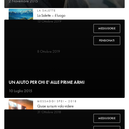
2 Novembre 2015
LA SALETTE
La Salette – il luogo
13 Ottobre 2019
MEDJUGORJE
,
PENSIONATI
LA SALETTE
Guarigione di mademoiselle Marie-Pierrette Gagniard
8 Ottobre 2019
MEDJUGORJE
Voglio raccontare la mia storia
UN AIUTO PER CHI E’ ALLE PRIME ARMI
26 Novembre 2018
10 Luglio 2015
MESSAGGI SPEI – 2018
Quae sursum volo videre
31 Ottobre 2018
MEDJUGORJE
,