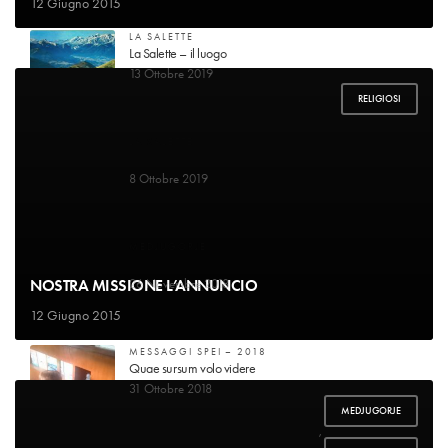
12 Giugno 2015
LA SALETTE
La Salette – il luogo
13 Ottobre 2019
RELIGIOSI
LA SALETTE
Guarigione di mademoiselle Marie-Pierrette Gagniard
8 Ottobre 2019
MEDJUGORJE
Voglio raccontare la mia storia
NOSTRA MISSIONE L’ANNUNCIO
26 Novembre 2018
12 Giugno 2015
MESSAGGI SPEI – 2018
Quae sursum volo videre
31 Ottobre 2018
MEDJUGORJE
,