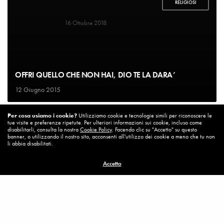
RELIGIOSI
LIBRI
Un bel cambiamento
16 Ottobre 2018
SOCIETA'
Un’Italia vera
OFFRI QUELLO CHE NON HAI, DIO TE LA DARA’
15 Ottobre 2018
12 Giugno 2015
DIARIO DI BORDO
Per cosa usiamo i cookie?
Utilizziamo cookie e tecnologie simili per riconoscere le
La vita vince sempre
tue visite e preferenze ripetute. Per ulteriori informazioni sui cookie, incluso come
8 Ottobre 2018
disabilitarli, consulta la nostra
Cookie Policy
. Facendo clic su "Accetto" su questo
banner, o utilizzando il nostro sito, acconsenti all'utilizzo dei cookie a meno che tu non
li abbia disabilitati.
MISSION
Accetto
Per cambiare ci vuole coraggio
8 Ottobre 2018