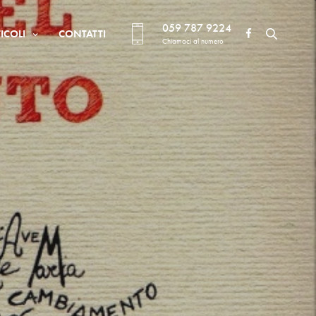
059 787 9224
ICOLI
CONTATTI
Chiamaci al numero