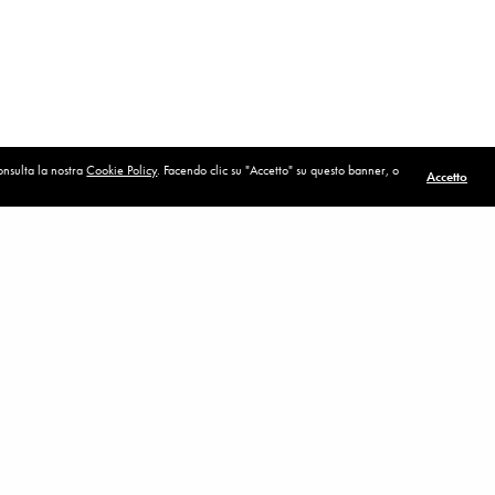
consulta la nostra
Cookie Policy
. Facendo clic su "Accetto" su questo banner, o
Accetto
POST SUCCESSIVO (P)
Semplice c'e' la Provvidenza.
58)
ia Termanini
(via