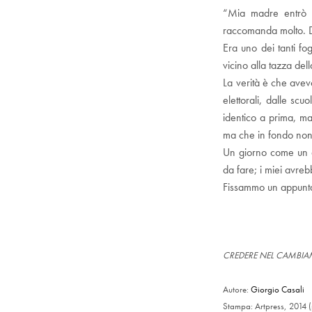
“Mia madre entrò n
raccomanda molto. D
Era uno dei tanti fog
vicino alla tazza del
La verità è che avevo
elettorali, dalle sc
identico a prima, ma
ma che in fondo non
Un giorno come un al
da fare; i miei avre
Fissammo un appuntam
CREDERE NEL CAMBI
Autore:
Giorgio Casali
Stampa: Artpress, 2014 