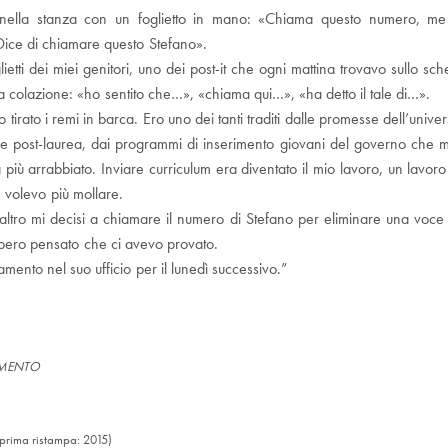
ella stanza con un foglietto in mano: «Chiama questo numero, me 
ice di chiamare questo Stefano».
lietti dei miei genitori, uno dei post-it che ogni mattina trovavo sullo 
la colazione: «ho sentito che…», «chiama qui…», «ha detto il tale di…».
 tirato i remi in barca. Ero uno dei tanti traditi dalle promesse dell’univ
uole post-laurea, dai programmi di inserimento giovani del governo che
 più arrabbiato. Inviare curriculum era diventato il mio lavoro, un lavo
 volevo più mollare.
tro mi decisi a chiamare il numero di Stefano per eliminare una voce d
bbero pensato che ci avevo provato.
ento nel suo ufficio per il lunedì successivo.”
AMENTO
(prima ristampa: 2015)