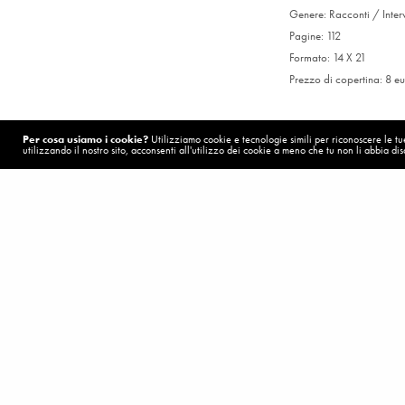
Genere: Racconti / Inter
Pagine: 112
Formato: 14 X 21
Prezzo di copertina: 8 e
Per cosa usiamo i cookie?
Utilizziamo cookie e tecnologie simili per riconoscere le tue 
utilizzando il nostro sito, acconsenti all'utilizzo dei cookie a meno che tu non li abbia disa
Puoi trovare il libro nel
POST PRECEDENTE (P)
Cosa pensa il papa del capitalismo?
Modena (MO):
Caffè 
Formigine (MO):
Librer
Maranello (MO):
Librer
Fiorano Modenese (MO
Sassuolo (MO):
Libreri
Radici in Monte 6),
Edic
Castellarano (RE):
Tabac