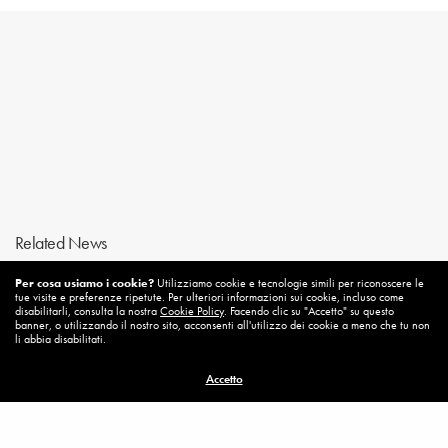
Related News
Per cosa usiamo i cookie?
Utilizziamo cookie e tecnologie simili per riconoscere le
tue visite e preferenze ripetute. Per ulteriori informazioni sui cookie, incluso come
disabilitarli, consulta la nostra
Cookie Policy
. Facendo clic su "Accetto" su questo
banner, o utilizzando il nostro sito, acconsenti all'utilizzo dei cookie a meno che tu non
li abbia disabilitati.
Accetto