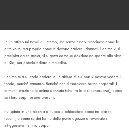
In un attimo mi trovai all’inferno, ma senza esservi trascinata come le
altre volte, ma proprio come vi devono cadere i dannati. L’anima vi si
precipita da se stessa, vi si getta come se desiderasse sparire alla vista
di Dio, per poterlo odiare e maledire.
L’anima mia si lasciò cadere in un abisso di cui non si poteva vedere il
fondo, perché immenso. Benché non si vedessero forme corporali, i
tormenti straziano le anime dannate (che fra loro si conoscono), come
se i loro corpi fossero presenti.
Fui spinta in una nicchia di fuoco e schiacciata come tra piastre
roventi, e come se dei ferri e delle punte aguzze arroventate si
infiggessero nel mio corpo.