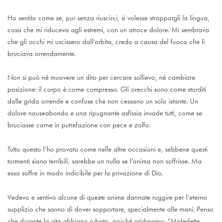
Ho sentito come se, pur senza riuscirci, si volesse strappargli la lingua,
cosa che mi riduceva agli estremi, con un atroce dolore. Mi sembrava
che gli occhi mi uscissero dall’orbita, credo a causa del fuoco che li
bruciava orrendamente.
Non si può né muovere un dito per cercare sollievo, né cambiare
posizione: il corpo è come compresso. Gli orecchi sono come storditi
dalle grida orrende e confuse che non cessano un solo istante. Un
dolore nauseabondo e una ripugnante asfissia invade tutti, come se
bruciasse carne in putrefazione con pece e zolfo.
Tutto questo l’ho provato come nelle altre occasioni e, sebbene questi
tormenti siano terribili, sarebbe un nulla se l’anima non soffrisse. Ma
essa soffre in modo indicibile per la privazione di Dio.
Vedevo e sentivo alcune di queste anime dannate ruggire per l’eterno
supplizio che sanno di dover sopportare, specialmente alle mani. Penso
che durante la vita abbiano rubato, poiché gridavano: “Maledette