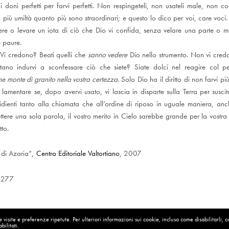
doni perfetti per farvi perfetti. Non respingeteli, non usateli male, non corr
 più umiltà quanto più sono straordinari; e questo lo dico per voi, care voci
re o levare un iota di ciò che Dio vi confida, senza velare una parte o m
e paure.
 Vi credono? Beati quelli che
sanno vedere
Dio nello strumento. Non vi cred
tano indurvi a sconfessare ciò che siete? Siate dolci nel reagire col p
ome monte di granito nella vostra certezza
. Solo Dio ha il diritto di non farvi pi
lamentare se, dopo avervi usato, vi lascia in disparte sulla Terra per suscita
bidienti tanto alla chiamata che all’ordine di riposo in uguale maniera, anc
ttere una sola parola, il vostro merito in Cielo sarebbe grande per la vostra
tto.
o di Azaria”,
Centro Editoriale Valtortiano
, 2007
.277
visite e preferenze ripetute. Per ulteriori informazioni sui cookie, incluso come disabilitarli, 
Maria Valtorta, Fede, Dio, Doni,
bilitati.