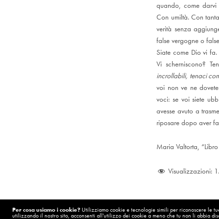
quando, come darvi i 
Con umiltà. Con tanta
verità senza aggiunge
false vergogne o fals
Siate come Dio vi fa.
Vi scherniscono? Ten
incrollabili, tenaci c
voi non ve ne dovete 
voci: se voi siete ub
avesse avuto a trasme
riposare dopo aver fa
Maria Valtorta, “Libr
Visualizzazioni:
1
Per cosa usiamo i cookie?
Utilizziamo cookie e tecnologie simili per riconoscere le tue 
utilizzando il nostro sito, acconsenti all'utilizzo dei cookie a meno che tu non li abbia disa