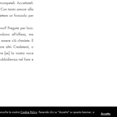
ompeteli. Accettateli.
. Con tanto amore alla
ettere un fronzolo per
ono? Pregate per loro.
erdono all’offesa, ma
ù essere ciò chesiete. E
re altri. Credetemi, o
he [se] la vostra voce
 ubbidienza nel fare e
consulta la nostra
Cookie Policy
. Facendo clic su "Accetto" su questo banner, o
Accetto