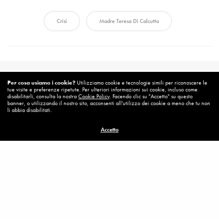
Crisi
Madre Teresa Di Calcutta
Per cosa usiamo i cookie?
Utilizziamo cookie e tecnologie simili per riconoscere le
tue visite e preferenze ripetute. Per ulteriori informazioni sui cookie, incluso come
disabilitarli, consulta la nostra
Cookie Policy
. Facendo clic su "Accetto" su questo
banner, o utilizzando il nostro sito, acconsenti all'utilizzo dei cookie a meno che tu non
li abbia disabilitati.
Accetto
Related News