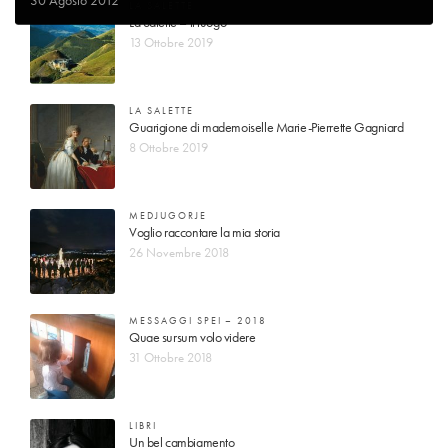
LA SALETTE
La Salette – il luogo
13 Ottobre 2019
LA SALETTE
Guarigione di mademoiselle Marie-Pierrette Gagniard
8 Ottobre 2019
MEDJUGORJE
Voglio raccontare la mia storia
26 Novembre 2018
MESSAGGI SPEI – 2018
Quae sursum volo videre
31 Ottobre 2018
LIBRI
Un bel cambiamento