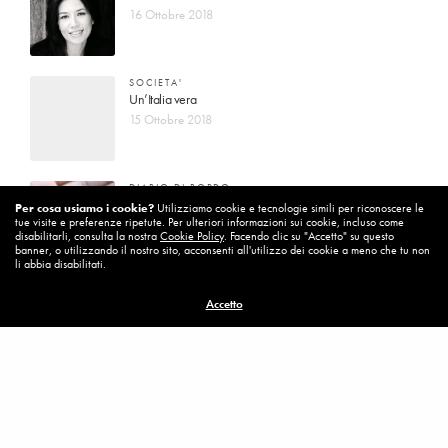
16 Ottobre 2018
SOCIETA'
Un’Italia vera
15 Ottobre 2018
DIARIO DI BORDO
La vita vince sempre
Per cosa usiamo i cookie?
Utilizziamo cookie e tecnologie simili per riconoscere le
tue visite e preferenze ripetute. Per ulteriori informazioni sui cookie, incluso come
8 Ottobre 2018
disabilitarli, consulta la nostra
Cookie Policy
. Facendo clic su "Accetto" su questo
banner, o utilizzando il nostro sito, acconsenti all'utilizzo dei cookie a meno che tu non
li abbia disabilitati.
MISSION
Accetto
Per cambiare ci vuole coraggio
8 Ottobre 2018