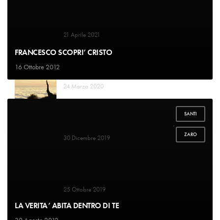
MESSAGGI SPEI
Il Signore conta i miei passi
21 Aprile 2021
FRANCESCO SCOPRI’ CRISTO
16 Ottobre 2012
SOCIETA'
Vuole dividerci dal nostro creatore
24 Marzo 2020
SANTI
MESSAGGI SPEI
,
La mangiatoia
ZARO
30 Dicembre 2019
MISSION
Paradiso indifeso
25 Ottobre 2019
LA VERITA’ ABITA DENTRO DI TE
30 Agosto 2012