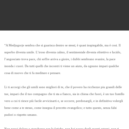
“A Medjugorje sembra che si guarisca dentro se stessi; è quasi inspiegabile, ma è cosi. Il
superbo diventa umile. L’iroso diventa calmo, il sentimentale diventa obiettivo e lucido,
l’angosciato trova pace, chi soffre arriva a gioire, i dubbi sembrano svanire, la pace
inonda i cuori. Da tutti quelli che incontri ti viene un aiuto, da ognuno impari qualche
cosa di nuovo che ti fa meditare e pensare.
Li ti accorgi che gli umili sono migliori di te, che il povero ha ricchezze piu grandi delle
tue, impari che il tuo compagno che ti sta a fianco, sia in chiesa che fuori, è un tuo fratello
vero a cui ti riesce più facile avvicinarti e, se occorre, perdonargli, e in definitiva volergli
bene come a te stesso, come insegna il precetto evangelico; e tutto questo, senza falsi
pudori o rispetto umano.
Non provi dolore o stanchezza per le fatiche, non hai paura degli eventi esterni, non ti