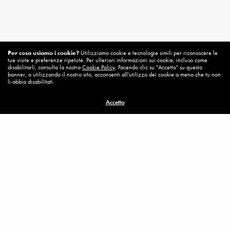
Per cosa usiamo i cookie?
Utilizziamo cookie e tecnologie simili per riconoscere le
tue visite e preferenze ripetute. Per ulteriori informazioni sui cookie, incluso come
disabilitarli, consulta la nostra
Cookie Policy
. Facendo clic su "Accetto" su questo
banner, o utilizzando il nostro sito, acconsenti all'utilizzo dei cookie a meno che tu non
li abbia disabilitati.
Accetto
Related News