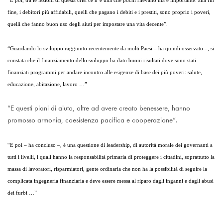
“E poi, tra le lezioni di questa crisi ce n’è una che pochi rilevano ma è importante: alla fin
fine, i debitori più affidabili, quelli che pagano i debiti e i prestiti, sono proprio i poveri,
quelli che fanno buon uso degli aiuti per impostare una vita decente”.
“Guardando lo sviluppo raggiunto recentemente da molti Paesi – ha quindi osservato –, si
constata che il finanziamento dello sviluppo ha dato buoni risultati dove sono stati
finanziati programmi per andare incontro alle esigenze di base dei più poveri: salute,
educazione, abitazione, lavoro …”
“E questi piani di aiuto, oltre ad avere creato benessere, hanno
promosso armonia, coesistenza pacifica e cooperazione”.
“E poi – ha concluso –, è una questione di leadership, di autorità morale dei governanti a
tutti i livelli, i quali hanno la responsabilità primaria di proteggere i cittadini, soprattutto la
massa di lavoratori, risparmiatori, gente ordinaria che non ha la possibilità di seguire la
complicata ingegneria finanziaria e deve essere messa al riparo dagli inganni e dagli abusi
dei furbi …”