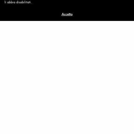
li abbia disabilitati.
Accetto
Related News