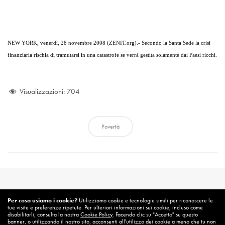
NEW YORK
, venerdì, 28 novembre 2008 (ZENIT.org).-
Secondo la Santa Sede la crisi
finanziaria rischia di tramutarsi in una catastrofe se verrà gestita solamente dai Paesi ricchi.
Visualizzazioni:
704
Povertà
Per cosa usiamo i cookie?
Utilizziamo cookie e tecnologie simili per riconoscere le
tue visite e preferenze ripetute. Per ulteriori informazioni sui cookie, incluso come
disabilitarli, consulta la nostra
Cookie Policy
. Facendo clic su "Accetto" su questo
banner, o utilizzando il nostro sito, acconsenti all'utilizzo dei cookie a meno che tu non