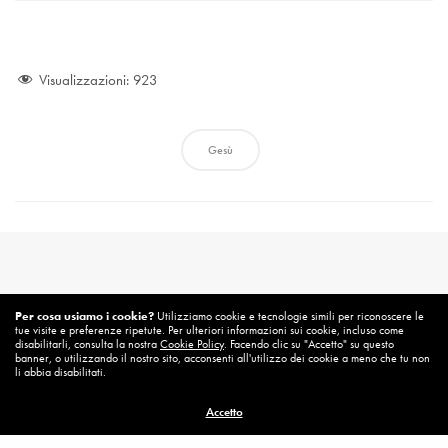
Visualizzazioni:
923
Gesù
Per cosa usiamo i cookie?
Utilizziamo cookie e tecnologie simili per riconoscere le
tue visite e preferenze ripetute. Per ulteriori informazioni sui cookie, incluso come
disabilitarli, consulta la nostra
Cookie Policy
. Facendo clic su "Accetto" su questo
banner, o utilizzando il nostro sito, acconsenti all'utilizzo dei cookie a meno che tu non
li abbia disabilitati.
Accetto