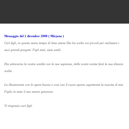
Messaggio del 2 dicembre 2008 ( Mirjana )
Cari figli, in questo santo tempo di lieta attesa Dio ha scelto voi piccoli per realizzare i
suoi grandi progetti. Figli miei, siate umili.
Dio attraverso la vostra umiltà con la sua sapienza, delle vostre anime farà la sua dimora
scelta.
La illuminerete con le opere buone e così con il cuore aperto aspetterete la nascita di mio
Figlio in tutto il suo amore generoso.
Vi ringrazio cari figli.