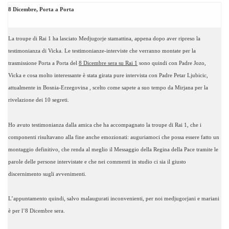
8 Dicembre, Porta a Porta
La troupe di Rai 1 ha lasciato Medjugorje stamattina, appena dopo aver ripreso la
testimonianza di Vicka. Le testimonianze-interviste che verranno montate per la
trasmissione Porta a Porta del
8 Dicembre sera su Rai 1
sono quindi con Padre Jozo,
Vicka e cosa molto interessante è stata girata pure intervista con Padre Petar Ljubicic,
attualmente in Bosnia-Erzegovina , scelto come sapete a suo tempo da Mirjana per la
rivelazione dei 10 segreti.
Ho avuto testimonianza dalla amica che ha accompagnato la troupe di Rai 1, che i
componenti risultavano alla fine anche emozionati: auguriamoci che possa essere fatto un
montaggio definitivo, che renda al meglio il Messaggio della Regina della Pace tramite le
parole delle persone intervistate e che nei commenti in studio ci sia il giusto
discernimento sugli avvenimenti.
L’appuntamento quindi, salvo malaugurati inconvenienti, per noi medjugorjani e mariani
è per l’8 Dicembre sera.