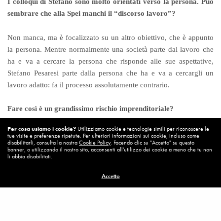
I colloqui di Stefano sono molto orientati verso la persona. Può
sembrare che alla Spei manchi il “discorso lavoro”?
Non manca, ma è focalizzato su un altro obiettivo, che è appunto
la persona. Mentre normalmente una società parte dal lavoro che
ha e va a cercare la persona che risponde alle sue aspettative,
Stefano Pesaresi parte dalla persona che ha e va a cercargli un
lavoro adatto: fa il processo assolutamente contrario.
Fare così è un grandissimo rischio imprenditoriale?
Per cosa usiamo i cookie?
Utilizziamo cookie e tecnologie simili per riconoscere le
Sì, ma il rischio dipende da quanti capitali vengono investiti. Se si
tue visite e preferenze ripetute. Per ulteriori informazioni sui cookie, incluso come
disabilitarli, consulta la nostra
Cookie Policy
. Facendo clic su "Accetto" su questo
comincia ad assumere una persona pagandole uno stipendio senza
banner, o utilizzando il nostro sito, acconsenti all'utilizzo dei cookie a meno che tu non
trovarle mai lavoro… Può essere sostenibile con due, massimo tre
li abbia disabilitati.
persone, ma se non si arriva a un fatturato non si va avanti. Se
Accetto
invece la persona viene invitata sempre ad un nuovo colloquio, in
attesa che qualcosa si muova per lei, allora la cosa regge e diventa
“servizio”. Ma non si può pensare di crescere in maniera violenta
e veloce perché c’è un
gap
tra il momento in cui si pagano gli