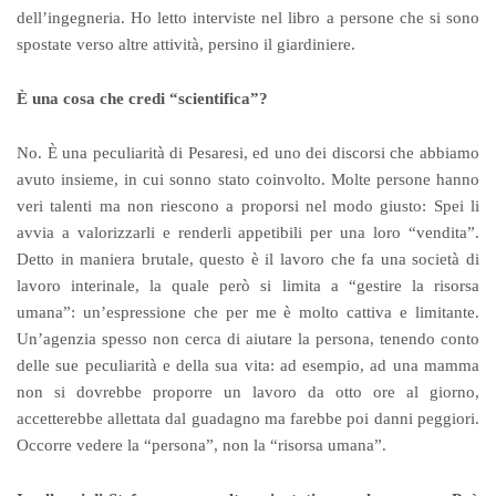
dell’ingegneria. Ho letto interviste nel libro a persone che si sono
spostate verso altre attività, persino il giardiniere.
È una cosa che credi “scientifica”?
No. È una peculiarità di Pesaresi, ed uno dei discorsi che abbiamo
avuto insieme, in cui sonno stato coinvolto. Molte persone hanno
veri talenti ma non riescono a proporsi nel modo giusto: Spei li
avvia a valorizzarli e renderli appetibili per una loro “vendita”.
Detto in maniera brutale, questo è il lavoro che fa una società di
lavoro interinale, la quale però si limita a “gestire la risorsa
umana”: un’espressione che per me è molto cattiva e limitante.
Un’agenzia spesso non cerca di aiutare la persona, tenendo conto
delle sue peculiarità e della sua vita: ad esempio, ad una mamma
non si dovrebbe proporre un lavoro da otto ore al giorno,
accetterebbe allettata dal guadagno ma farebbe poi danni peggiori.
Occorre vedere la “persona”, non la “risorsa umana”.