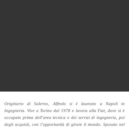
Originario di Salerno, Alfredo si è laureato a Napoli in
Ingegneria. Vive a Torino dal 1978 e lavora alla Fiat, dove si è
occupato prima dell’area tecnica e dei servizi di ingegneria, poi
degli acquisti, con l’opportunità di girare il mondo. Sposato nel