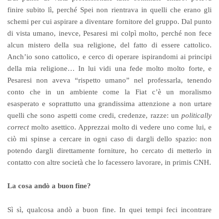
finire subito lì, perché Spei non rientrava in quelli che erano gli
schemi per cui aspirare a diventare fornitore del gruppo. Dal punto
di vista umano, inevce, Pesaresi mi colpì molto, perché non fece
alcun mistero della sua religione, del fatto di essere cattolico.
Anch’io sono cattolico, e cerco di operare ispirandomi ai principi
della mia religione… In lui vidi una fede molto molto forte, e
Pesaresi non aveva “rispetto umano” nel professarla, tenendo
conto che in un ambiente come la Fiat c’è un moralismo
esasperato e soprattutto una grandissima attenzione a non urtare
quelli che sono aspetti come credi, credenze, razze: un
politically
correct
molto asettico. Apprezzai molto di vedere uno come lui, e
ciò mi spinse a cercare in ogni caso di dargli dello spazio: non
potendo dargli direttamente forniture, ho cercato di metterlo in
contatto con altre società che lo facessero lavorare, in primis CNH.
La cosa andò a buon fine?
Sì sì, qualcosa andò a buon fine. In quei tempi feci incontrare