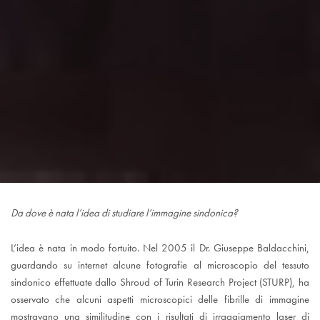
Da dove è nata l’idea di studiare l’immagine sindonica?
L’idea è nata in modo fortuito. Nel 2005 il Dr. Giuseppe Baldacchini,
guardando su internet alcune fotografie al microscopio del tessuto
sindonico effettuate dallo Shroud of Turin Research Project (STURP), ha
osservato che alcuni aspetti microscopici delle fibrille di immagine
mostravano una similitudine con i risultati di irraggiamento laser di