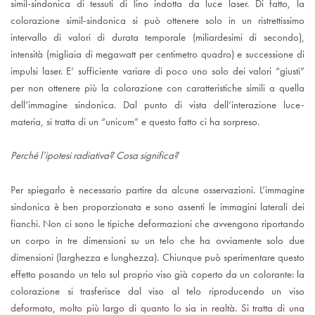
simil-sindonica di tessuti di lino indotta da luce laser. Di fatto, la
colorazione simil-sindonica si può ottenere solo in un ristrettissimo
intervallo di valori di durata temporale (miliardesimi di secondo),
intensità (migliaia di megawatt per centimetro quadro) e successione di
impulsi laser. E’ sufficiente variare di poco uno solo dei valori “giusti”
per non ottenere più la colorazione con caratteristiche simili a quella
dell’immagine sindonica. Dal punto di vista dell’interazione luce-
materia, si tratta di un “unicum” e questo fatto ci ha sorpreso.
Perché l’ipotesi radiativa? Cosa significa?
Per spiegarlo è necessario partire da alcune osservazioni. L’immagine
sindonica è ben proporzionata e sono assenti le immagini laterali dei
fianchi. Non ci sono le tipiche deformazioni che avvengono riportando
un corpo in tre dimensioni su un telo che ha ovviamente solo due
dimensioni (larghezza e lunghezza). Chiunque può sperimentare questo
effetto posando un telo sul proprio viso già coperto da un colorante: la
colorazione si trasferisce dal viso al telo riproducendo un viso
deformato, molto più largo di quanto lo sia in realtà. Si tratta di una