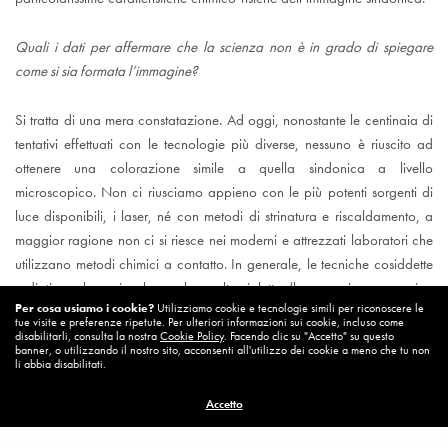
Quali i dati per affermare che la scienza non è in grado di spiegare
come si sia formata l’immagine?
Si tratta di una mera constatazione. Ad oggi, nonostante le centinaia di
tentativi effettuati con le tecnologie più diverse, nessuno è riuscito ad
ottenere una colorazione simile a quella sindonica a livello
microscopico. Non ci riusciamo appieno con le più potenti sorgenti di
luce disponibili, i laser, né con metodi di strinatura e riscaldamento, a
maggior ragione non ci si riesce nei moderni e attrezzati laboratori che
utilizzano metodi chimici a contatto. In generale, le tecniche cosiddette
radiative, che coinvolgono luce ultravioletta (laser eccimero, scarica
Per cosa usiamo i cookie?
Utilizziamo cookie e tecnologie simili per riconoscere le
corona) ottengono la colorazione che più si avvicina a quella
tue visite e preferenze ripetute. Per ulteriori informazioni sui cookie, incluso come
sindonica, sia in termini di spessore di colorazione sub micrometrico,
disabilitarli, consulta la nostra
Cookie Policy
. Facendo clic su "Accetto" su questo
banner, o utilizzando il nostro sito, acconsenti all'utilizzo dei cookie a meno che tu non
sia di colore RGB, sia di alternanza di fibrille colorate e non. Ma
li abbia disabilitati.
rimane il mistero di come sia stato possibile emettere una quantità di
Accetto
radiazione avente una potenza talmente elevata da consentire la
colorazione di circa 1,7 metri quadri di tessuto, corrispondenti alla