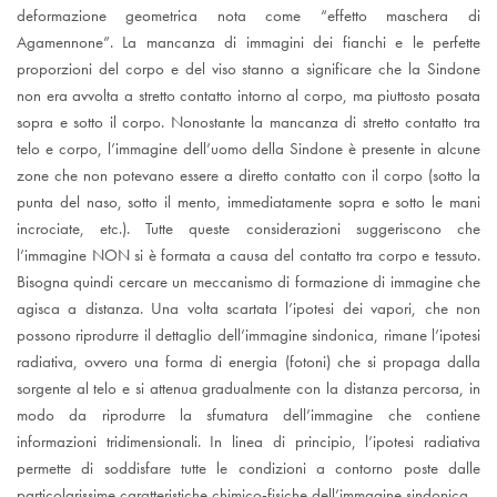
deformazione geometrica nota come “effetto maschera di
Agamennone”. La mancanza di immagini dei fianchi e le perfette
proporzioni del corpo e del viso stanno a significare che la Sindone
non era avvolta a stretto contatto intorno al corpo, ma piuttosto posata
sopra e sotto il corpo. Nonostante la mancanza di stretto contatto tra
telo e corpo, l’immagine dell’uomo della Sindone è presente in alcune
zone che non potevano essere a diretto contatto con il corpo (sotto la
punta del naso, sotto il mento, immediatamente sopra e sotto le mani
incrociate, etc.). Tutte queste considerazioni suggeriscono che
l’immagine NON si è formata a causa del contatto tra corpo e tessuto.
Bisogna quindi cercare un meccanismo di formazione di immagine che
agisca a distanza. Una volta scartata l’ipotesi dei vapori, che non
possono riprodurre il dettaglio dell’immagine sindonica, rimane l’ipotesi
radiativa, ovvero una forma di energia (fotoni) che si propaga dalla
sorgente al telo e si attenua gradualmente con la distanza percorsa, in
modo da riprodurre la sfumatura dell’immagine che contiene
informazioni tridimensionali. In linea di principio, l’ipotesi radiativa
permette di soddisfare tutte le condizioni a contorno poste dalle
particolarissime caratteristiche chimico-fisiche dell’immagine sindonica.