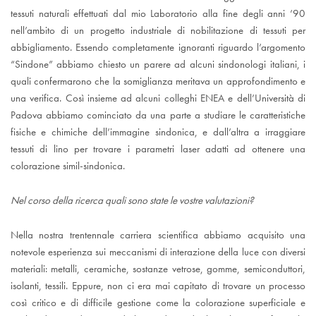
tessuti naturali effettuati dal mio Laboratorio alla fine degli anni ’90
nell’ambito di un progetto industriale di nobilitazione di tessuti per
abbigliamento. Essendo completamente ignoranti riguardo l’argomento
“Sindone” abbiamo chiesto un parere ad alcuni sindonologi italiani, i
quali confermarono che la somiglianza meritava un approfondimento e
una verifica. Così insieme ad alcuni colleghi ENEA e dell’Università di
Padova abbiamo cominciato da una parte a studiare le caratteristiche
fisiche e chimiche dell’immagine sindonica, e dall’altra a irraggiare
tessuti di lino per trovare i parametri laser adatti ad ottenere una
colorazione simil-sindonica.
Nel corso della ricerca quali sono state le vostre valutazioni?
Nella nostra trentennale carriera scientifica abbiamo acquisito una
notevole esperienza sui meccanismi di interazione della luce con diversi
materiali: metalli, ceramiche, sostanze vetrose, gomme, semiconduttori,
isolanti, tessili. Eppure, non ci era mai capitato di trovare un processo
così critico e di difficile gestione come la colorazione superficiale e