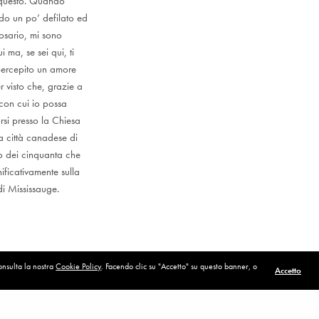
 questo. Quando
do un po’ defilato ed
osario, mi sono
ma, se sei qui, ti
percepito un amore
r visto che, grazie a
con cui io possa
rsi presso la Chiesa
a città canadese di
evo dei cinquanta che
ificativamente sulla
i Mississauge.
consulta la nostra
Cookie Policy
. Facendo clic su "Accetto" su questo banner, o
Accetto
POST SUCCESSIVO (P)