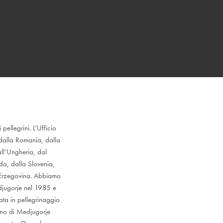
ellegrini. L’Ufficio
, dalla Romania, dalla
all’Ungheria, dal
da, dalla Slovenia,
 Erzegovina. Abbiamo
djugorje nel 1985 e
ta in pellegrinaggio
vano di Medjugorje