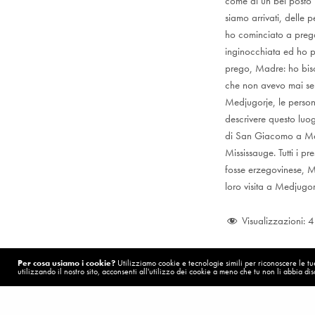
come di un bel posto 
siamo arrivati, delle
ho cominciato a prega
inginocchiata ed ho p
prego, Madre: ho biso
che non avevo mai sent
Medjugorje, le perso
descrivere questo luo
di San Giacomo a Medj
Mississauge. Tutti i pr
fosse erzegovinese, Ma
loro visita a Medjugo
Visualizzazioni:
4
Per cosa usiamo i cookie?
Utilizziamo cookie e tecnologie simili per riconoscere le tue 
utilizzando il nostro sito, acconsenti all'utilizzo dei cookie a meno che tu non li abbia disa
POST PRECEDENTE (P)