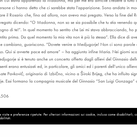
in cui stava apparendo la Madonna, ma per me era difficile credere a tutto
 persone ci hanno detto che ci sarebbe stata l’apparizione. Sono andata in mo
re il Rosario che, fino ad allora, non avevo mai pregato. Verso la fine del R
regato dicendo: “O Madonna, non so se sia possibile che tu stia venendo qui 
gno di te!”. In quel momento ho sentito che Lei mi stava abbracciando, ho 
ito prima. Da quel momento la mia vita non è più la stessa”. Ella dice di ave
ne cambiano, guariscono. “Dovete venire a Medjugorje! Non ci sono parole 
go. Qui si avverte pace ed amore” – ha aggiunto infine Maria. Nei giorni sco
ugorje si è tenuto anche un concerto offerto dagli allievi del Ginnasio dell
esenti erano entusiasti ed, in particolare, gli amici ed i parenti dell’unico alli
te Pavković, originario di Izbično, vicino a Široki Brijeg, che ha influito sign
rje. Essi formano la compagnia musicale del Ginnasio “San Luigi Gonzaga” d
.506
visite e preferenze ripetute. Per ulteriori informazioni sui cookie, incluso come disabilitarli, 
bilitati.