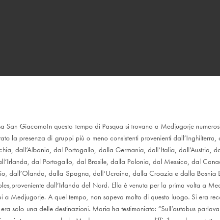
In questo tempo di Pasqua si trovano a Medjugorje numerosi p
rato la presenza di gruppi più o meno consistenti provenienti dall’Inghilterra
hia, dall’Albania, dal Portogallo, dalla Germania, dall’Italia, dall’Austria, d
ll’Irlanda, dal Portogallo, dal Brasile, dalla Polonia, dal Messico, dal Cana
gio, dall’Olanda, dalla Spagna, dall’Ucraina, dalla Croazia e dalla Bosnia
les,proveniente dall’Irlanda del Nord. Ella è venuta per la prima volta a Me
 a Medjugorje. A quel tempo, non sapeva molto di questo luogo. Si era reca
e era solo una delle destinazioni. Maria ha testimoniato: “Sull’autobus parla