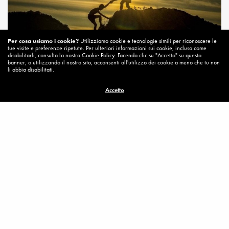
Per cosa usiamo i cookie?
Utilizziamo cookie e tecnologie simili per riconoscere le
tue visite e preferenze ripetute. Per ulteriori informazioni sui cookie, incluso come
disabilitarli, consulta la nostra
Cookie Policy
. Facendo clic su "Accetto" su questo
banner, o utilizzando il nostro sito, acconsenti all'utilizzo dei cookie a meno che tu non
li abbia disabilitati.
Accetto
Il mondo odia il vero cristiano
MEDJUGORJE
,
MESSAGGI SPEI – 2018
UN CASO DI IMPRODUTTIVITA’
IMPIEGATI
,
MEDJUGORJE