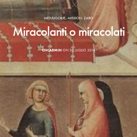
MEDJUGORJE
,
MISSION
,
ZARO
Miracolanti o miracolati
CNCADMIN
ON 30 LUGLIO 2014