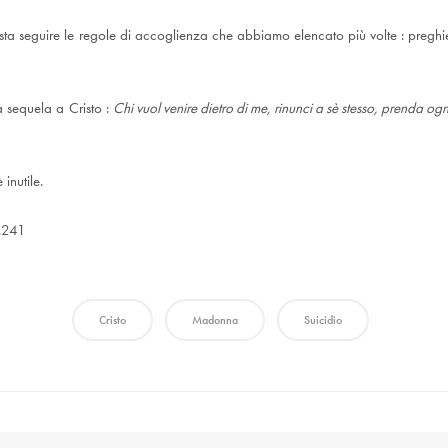
a seguire le regole di accoglienza che abbiamo elencato più volte : preghie
a sequela a Cristo :
Chi vuol venire dietro di me, rinunci a sè stesso, prenda og
inutile.
.241
Cristo
Madonna
Suicidio