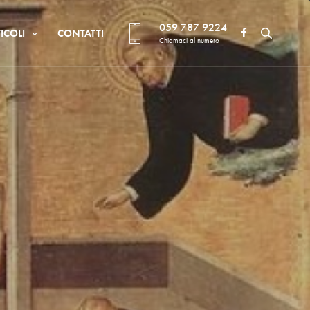
059 787 9224
ICOLI
CONTATTI
Chiamaci al numero