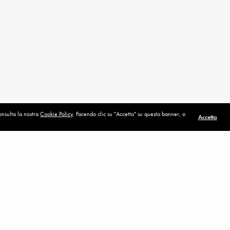
consulta la nostra
Cookie Policy
. Facendo clic su "Accetto" su questo banner, o
Accetto
POST SUCCESSIVO (P)
Apostoli della luce
IETA'
la mondanita’