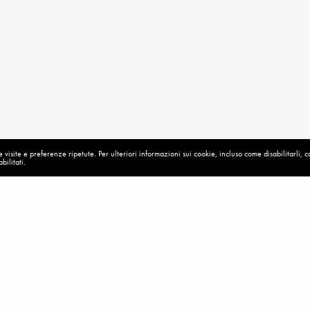
visite e preferenze ripetute. Per ulteriori informazioni sui cookie, incluso come disabilitarli, 
bilitati.
ONTARIATO
MEDJUGORJE
,
SOC
MEDJUGORJE
,
MESSAGGI SPEI – 2018
Uno schiaffo al
Il mondo odia il vero cristiano