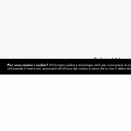
Related News
Per cosa usiamo i cookie?
Utilizziamo cookie e tecnologie simili per riconoscere le tue 
utilizzando il nostro sito, acconsenti all'utilizzo dei cookie a meno che tu non li abbia disa
MESSAGGI SPEI – 2018
,
VOL
Una speranza
POST PRECEDENTE (P)
Una cosa molto bella