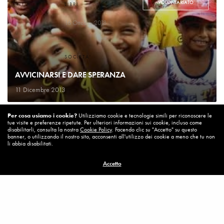
VOLONTARIATO
LIBRI
Un bel cambiamento
16 Ottobre 2018
SOCIETA'
Un’Italia vera
AVVICINARSI E DARE SPERANZA
15 Ottobre 2018
11 Dicembre 2013
DIARIO DI BORDO
Per cosa usiamo i cookie?
Utilizziamo cookie e tecnologie simili per riconoscere le
La vita vince sempre
tue visite e preferenze ripetute. Per ulteriori informazioni sui cookie, incluso come
8 Ottobre 2018
disabilitarli, consulta la nostra
Cookie Policy
. Facendo clic su "Accetto" su questo
banner, o utilizzando il nostro sito, acconsenti all'utilizzo dei cookie a meno che tu non
li abbia disabilitati.
MISSION
Accetto
Per cambiare ci vuole coraggio
8 Ottobre 2018