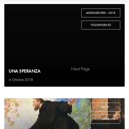
MESSAGGI SPEI – 2018
,
VOLONTARIATO
1
2
…
5
Next Page
UNA SPERANZA
6 Ottobre 2018
SANTI
,
VOLONTARIATO