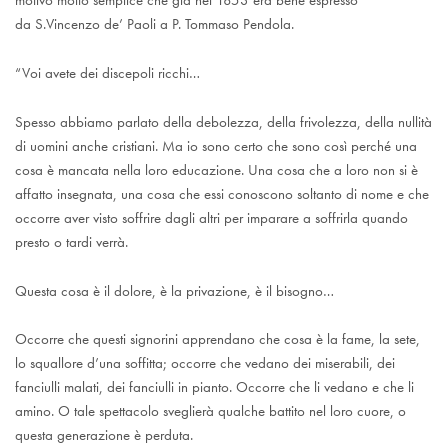
motivo molto semplice che già nel 1853 era bene espresso
da S.Vincenzo de’ Paoli a P. Tommaso Pendola.
“Voi avete dei discepoli ricchi…
Spesso abbiamo parlato della debolezza, della frivolezza, della nullità
di uomini anche cristiani. Ma io sono certo che sono così perché una
cosa è mancata nella loro educazione. Una cosa che a loro non si è
affatto insegnata, una cosa che essi conoscono soltanto di nome e che
occorre aver visto soffrire dagli altri per imparare a soffrirla quando
presto o tardi verrà.
Questa cosa è il dolore, è la privazione, è il bisogno…
Occorre che questi signorini apprendano che cosa è la fame, la sete,
lo squallore d’una soffitta; occorre che vedano dei miserabili, dei
fanciulli malati, dei fanciulli in pianto. Occorre che li vedano e che li
amino. O tale spettacolo sveglierà qualche battito nel loro cuore, o
questa generazione è perduta.