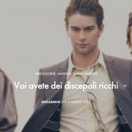
MEDJUGORJE
,
MISSION
,
VOLONTARIATO
Voi avete dei discepoli ricchi
CNCADMIN
ON 8 MARZO 2015