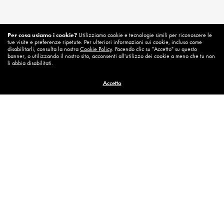
Per cosa usiamo i cookie?
Utilizziamo cookie e tecnologie simili per riconoscere le
tue visite e preferenze ripetute. Per ulteriori informazioni sui cookie, incluso come
disabilitarli, consulta la nostra
Cookie Policy
. Facendo clic su "Accetto" su questo
banner, o utilizzando il nostro sito, acconsenti all'utilizzo dei cookie a meno che tu non
li abbia disabilitati.
Accetto
Related News