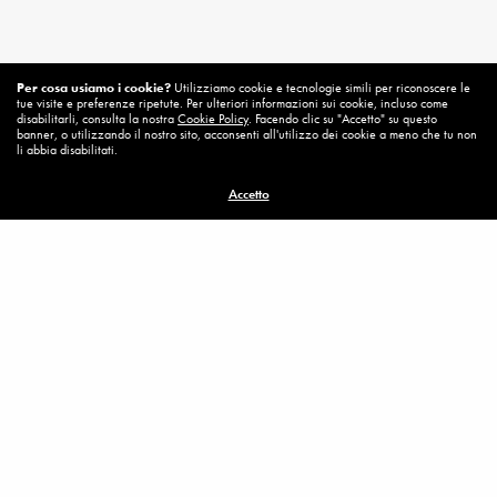
Per cosa usiamo i cookie?
Utilizziamo cookie e tecnologie simili per riconoscere le
Related News
tue visite e preferenze ripetute. Per ulteriori informazioni sui cookie, incluso come
disabilitarli, consulta la nostra
Cookie Policy
. Facendo clic su "Accetto" su questo
banner, o utilizzando il nostro sito, acconsenti all'utilizzo dei cookie a meno che tu non
li abbia disabilitati.
Accetto