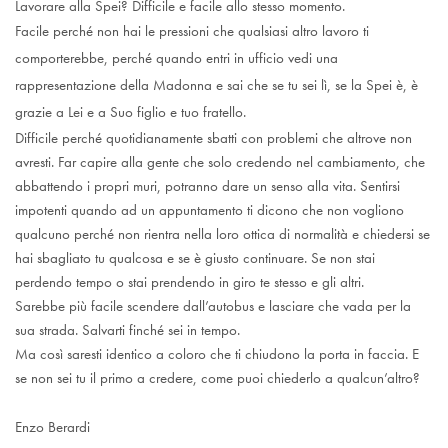
Lavorare alla Spei? Difficile e facile allo stesso momento.
Facile perché non hai le pressioni che qualsiasi altro lavoro ti
comporterebbe, perché quando entri in ufficio vedi una
rappresentazione della Madonna e sai che se tu sei lì, se la Spei è, è
grazie a Lei e a Suo figlio e tuo fratello.
Difficile perché quotidianamente sbatti con problemi che altrove non
avresti. Far capire alla gente che solo credendo nel cambiamento, che
abbattendo i propri muri, potranno dare un senso alla vita. Sentirsi
impotenti quando ad un appuntamento ti dicono che non vogliono
qualcuno perché non rientra nella loro ottica di normalità e chiedersi se
hai sbagliato tu qualcosa e se è giusto continuare. Se non stai
perdendo tempo o stai prendendo in giro te stesso e gli altri.
Sarebbe più facile scendere dall’autobus e lasciare che vada per la
sua strada. Salvarti finché sei in tempo.
Ma così saresti identico a coloro che ti chiudono la porta in faccia. E
se non sei tu il primo a credere, come puoi chiederlo a qualcun’altro?
Enzo Berardi