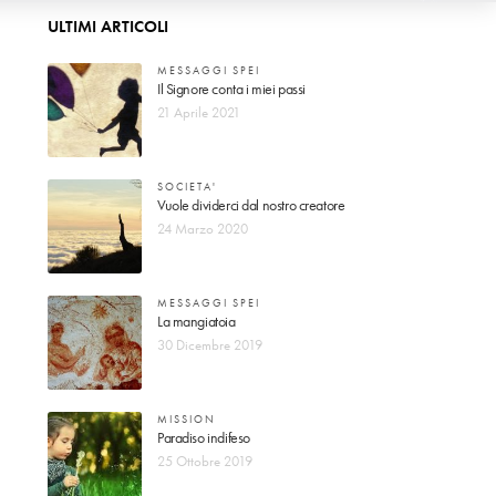
ULTIMI ARTICOLI
MESSAGGI SPEI
Il Signore conta i miei passi
21 Aprile 2021
SOCIETA'
Vuole dividerci dal nostro creatore
24 Marzo 2020
MESSAGGI SPEI
La mangiatoia
30 Dicembre 2019
MISSION
Paradiso indifeso
25 Ottobre 2019