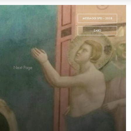
MESSAGGI SPEI – 2018
,
ZARO
13
Next Page