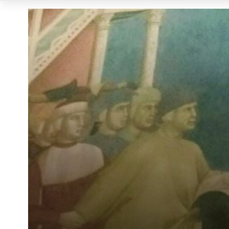
1
2
…