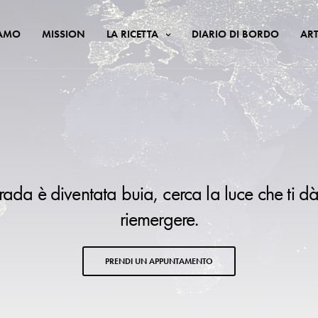
IAMO
MISSION
LA RICETTA
DIARIO DI BORDO
ART
trada è diventata buia, cerca la luce che ti dà
riemergere.
PRENDI UN APPUNTAMENTO