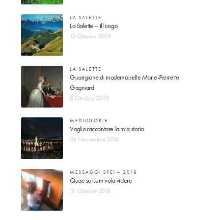
LA SALETTE
La Salette – il luogo
13 Ottobre 2019
LA SALETTE
Guarigione di mademoiselle Marie-Pierrette
Gagniard
8 Ottobre 2019
MEDJUGORJE
Voglio raccontare la mia storia
26 Novembre 2018
MESSAGGI SPEI – 2018
Quae sursum volo videre
31 Ottobre 2018