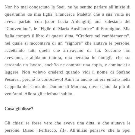
Non ho mai conosciuto la Spei, ne ho sentito parlare all’inizio di
quest’anno da mia figlia [Francesca Maletti] che a sua volta ne
aveva parlato con [suor Lucia Ardenghi], una salesiana del
“Conventino”, le “Figlie di Maria Ausiliatrice” di Formigine. Mia
figlia comprò il libro di questa ditta, “Credere nel cambiamento”,
nel quale si raccontava di un “signore” che aiutava le persone,
accettando tutti quelli che arrivavano da lui. Siccome noi
avevamo, e abbiamo tuttora, una persona in famiglia che sta
cercando un lavoro, anch’io ne comprai una copia, e cominciai a
leggere. Non volevo crederci quando vidi il nome di Stefano
Pesaresi, perché lo conoscevo! Anni fa anche lui era entrato nella
Cappella del Coro del Duomo di Modena, dove canto da più di
vent’anni. Allora gli telefonai subito.
Cosa gli disse?
Gli chiesi se fosse vero che aveva una ditta, e che aiutava le
persone. Disse: «Perbacco, sì!». All’inizio pensavo che la Spei