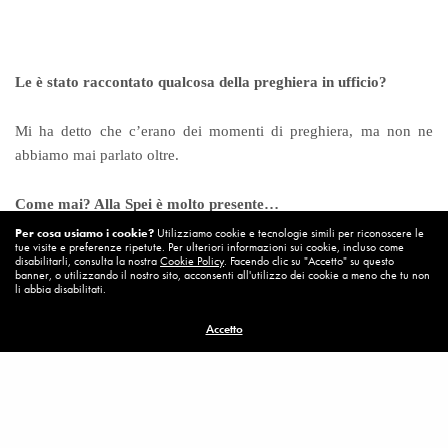
Le è stato raccontato qualcosa della preghiera in ufficio?
Mi ha detto che c’erano dei momenti di preghiera, ma non ne
abbiamo mai parlato oltre.
Come mai? Alla Spei è molto presente…
Per cosa usiamo i cookie?
Utilizziamo cookie e tecnologie simili per riconoscere le
tue visite e preferenze ripetute. Per ulteriori informazioni sui cookie, incluso come
Non lo so. Ebbe un periodo di spiritualità tanti anni fa, quando
disabilitarli, consulta la nostra
Cookie Policy
. Facendo clic su "Accetto" su questo
banner, o utilizzando il nostro sito, acconsenti all'utilizzo dei cookie a meno che tu non
venne con noi in un pellegrinaggio a Medjugorje, ma capii che
li abbia disabilitati.
questo era solo un momento di religiosità, dovuto soprattutto a
una ragazza che a lui piaceva molto.
Accetto
La ragazza dunque era credente…
Sì. Lui ha un grande bisogno di trovare uno scopo nella vita,
qualcuno che gli vuol bene, e non lo trova. Ma io credo ancora in