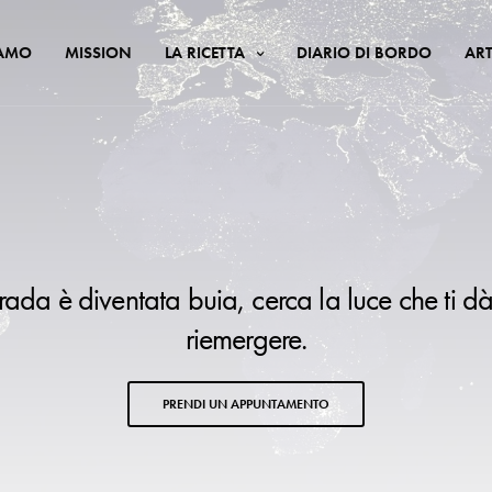
IAMO
MISSION
LA RICETTA
DIARIO DI BORDO
ART
trada è diventata buia, cerca la luce che ti dà
riemergere.
PRENDI UN APPUNTAMENTO