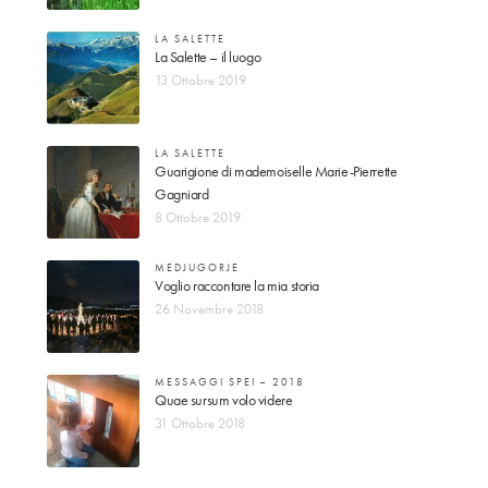
LA SALETTE
La Salette – il luogo
13 Ottobre 2019
LA SALETTE
Guarigione di mademoiselle Marie-Pierrette
Gagniard
8 Ottobre 2019
MEDJUGORJE
Voglio raccontare la mia storia
26 Novembre 2018
MESSAGGI SPEI – 2018
Quae sursum volo videre
31 Ottobre 2018