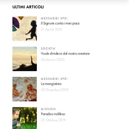
ULTIMI ARTICOLI
MESSAGGI SPEI
Il Signore conta i miei passi
21 Aprile 2021
SOCIETA'
Vuole dividerci dal nostro creatore
24 Marzo 2020
MESSAGGI SPEI
La mangiatoia
30 Dicembre 2019
MISSION
Paradiso indifeso
25 Ottobre 2019