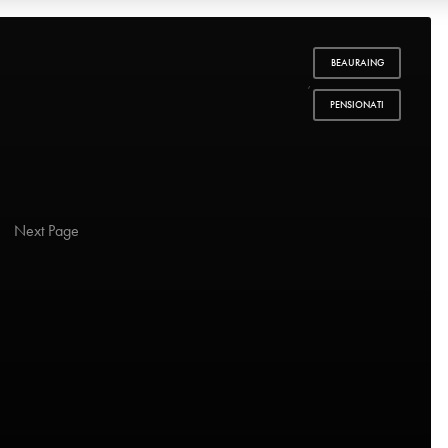
BEAURAING
,
PENSIONATI
Next Page