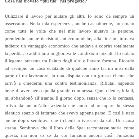
Cosa hai trovato “più tuo” nel progetto?
Utilizzare il lavoro per aiutare gli altri. Io sono da sempre un
osservatore. Nella mia esperienza, anche casualmente, ho notato
come tutte le volte che nel mio lavoro aiutavo le persone,
prendendo anche decisioni antieconomiche, alla fine mi tornava
indietro un vantaggio economico che andava a coprire totalmente
la perdita, o addirittura migliorava le condizioni iniziali. Ho notato
il legame presente tra l’aiuto degli altri e l’avere fortuna. Ricordo
ad esempio un caso eclatante di qualche anno fa: mi misi dalla
parte di un lavoratore, in una disputa con un grosso cliente che
arrivò a chiedermi una contro testimonianza. Rifiutai, sapendo
bene di aver perso quella grande commessa. Quel cliente, infatti,
mi abbandonò all’istante. Il giorno dopo, senza che io lo cercassi,
arrivò da me un’altra azienda che andò ad occupare lo stesso
identico spazio di fatturato che avevo appena perso. E così è stato
anche dopo: sembrava che i clienti arrivassero da soli. Una cosa
strana. Sembrava che il libro della Spei raccontasse storie come
questa, ma non so se da voi funzioni ancora così. Funziona