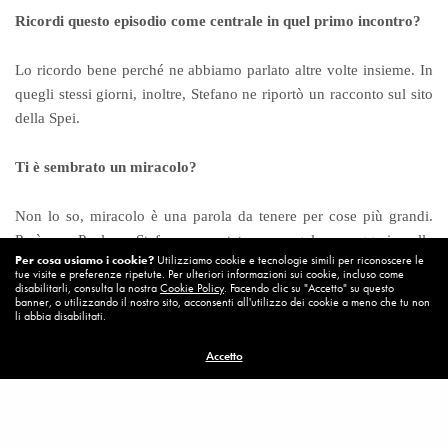
Ricordi questo episodio come centrale in quel primo incontro?
Lo ricordo bene perché ne abbiamo parlato altre volte insieme. In
quegli stessi giorni, inoltre, Stefano ne riportò un racconto sul sito
della Spei.
Ti è sembrato un miracolo?
Non lo so, miracolo è una parola da tenere per cose più grandi.
Però per Paolo e Stefano, era stato un angelo a suggerire alla
Per cosa usiamo i cookie?
Utilizziamo cookie e tecnologie simili per riconoscere le
cameriera il caffè lungo e l’acqua fuori frigo, anche perché subito
tue visite e preferenze ripetute. Per ulteriori informazioni sui cookie, incluso come
dopo la stessa cameriera sbagliò con me un ordine di frutta, segno
disabilitarli, consulta la nostra
Cookie Policy
. Facendo clic su "Accetto" su questo
banner, o utilizzando il nostro sito, acconsenti all'utilizzo dei cookie a meno che tu non
secondo Stefano, che l’aver indovinato poco prima caffè e acqua
li abbia disabilitati.
non era dovuto alla sua perspicacia. Secondo Stefano l’angelo
Accetto
voleva dimostrarci che era lì con noi. In quel bar vado spesso,
almeno due volte la settimana, e sanno che voglio l’acqua fuori
frigo: ma quella cameriera era stata assunta da pochissimo. Io dico
che è stato un fatto strano. Sarei ben contento che un angelo si