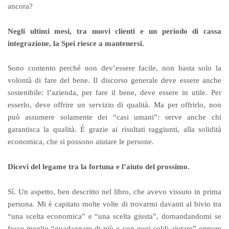
ancora?
Negli ultimi mesi, tra nuovi clienti e un periodo di cassa
integrazione, la Spei riesce a mantenersi.
Sono contento perché non dev’essere facile, non basta solo la
volontà di fare del bene. Il discorso generale deve essere anche
sostenibile: l’azienda, per fare il bene, deve essere in utile. Per
esserlo, deve offrire un servizio di qualità. Ma per offrirlo, non
può assumere solamente dei “casi umani”: serve anche chi
garantisca la qualità. È grazie ai risultati raggiunti, alla solidità
economica, che si possono aiutare le persone.
Dicevi del legame tra la fortuna e l’aiuto del prossimo.
Sì. Un aspetto, ben descritto nel libro, che avevo vissuto in prima
persona. Mi è capitato molte volte di trovarmi davanti al bivio tra
“una scelta economica” e “una scelta giusta”, domandandomi se
fosse meglio “guadagnare di più e con quei soldi aiutare” oppure