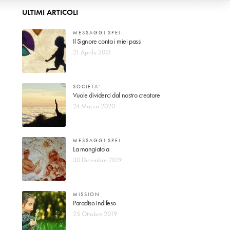
ULTIMI ARTICOLI
MESSAGGI SPEI
Il Signore conta i miei passi
21 Aprile 2021
SOCIETA'
Vuole dividerci dal nostro creatore
24 Marzo 2020
MESSAGGI SPEI
La mangiatoia
30 Dicembre 2019
MISSION
Paradiso indifeso
25 Ottobre 2019