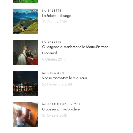
LA SALETTE
La Salette – il luogo
13 Ottobre 2019
LA SALETTE
Guarigione di mademoiselle Marie-Pierrette
Gagniard
8 Ottobre 2019
MEDJUGORJE
Voglio raccontare la mia storia
26 Novembre 2018
MESSAGGI SPEI – 2018
Quae sursum volo videre
31 Ottobre 2018