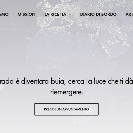
IAMO
MISSION
LA RICETTA
DIARIO DI BORDO
ART
trada è diventata buia, cerca la luce che ti dà
riemergere.
PRENDI UN APPUNTAMENTO