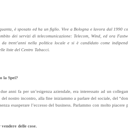
nquanta, è sposato ed ha un figlio. Vive a Bologna e lavora dal 1990 
’ambito dei servizi di telecomunicazione: Telecom, Wind, ed ora Fast
da trent’anni nella politica locale e si è candidato come indipend
elle liste del Centro Tabacci.
o la Spei?
due anni fa per un’esigenza aziendale, era interessato ad un collegame
 del nostro incontro, alla fine iniziammo a parlare del sociale, del “dona
senza esasperare l’eccesso del business. Parlammo con molto piacere p
r vendere delle cose.