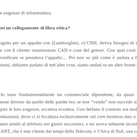
e esigenze di infrastruttura.
pei un collegamento di fibra ottica?
progetto per un appalto con [Lamborghini, o] CNH. Aveva bisogno di 
de con il cliente: trasmissione CAD e cose del genere. Con quei costi
erificare se prendeva l’appalto… Poi non so più come è andata a fi
inuti, abbiamo parlato di tutt’altre cose, siamo andati su un altro front
 Io sono fondamentalmente un commerciale dipendente, da quasi tr
ente diverso da quello delle partite iva: se non “vendo” non succede n
capire le loro esigenze, eccetera eccetera. Con Stefano il contesto era mol
e situazioni, dove ci si focalizza esclusivamente sul
core business
mio o 
iamo sentiti al telefono nei giorni successivi, e mi aveva talmente incur
ANT, che è mia cliente dai tempi della Telecom, e l’Arca di Noè, una c