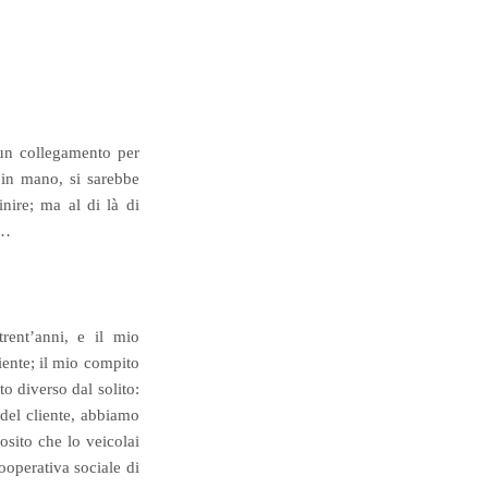
un collegamento per
 in mano, si sarebbe
nire; ma al di là di
e…
ent’anni, e il mio
iente; il mio compito
to diverso dal solito:
del cliente, abbiamo
iosito che lo veicolai
ooperativa sociale di