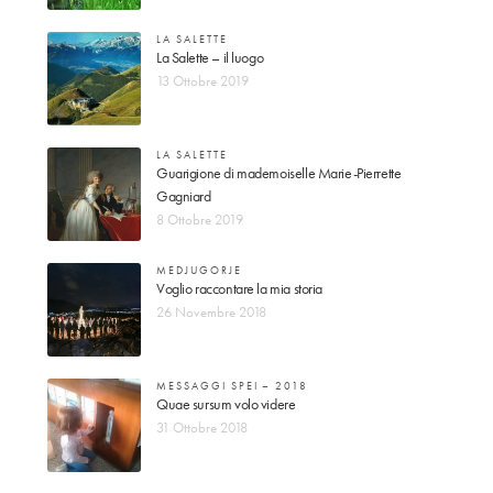
LA SALETTE
La Salette – il luogo
13 Ottobre 2019
LA SALETTE
Guarigione di mademoiselle Marie-Pierrette
Gagniard
8 Ottobre 2019
MEDJUGORJE
Voglio raccontare la mia storia
26 Novembre 2018
MESSAGGI SPEI – 2018
Quae sursum volo videre
31 Ottobre 2018