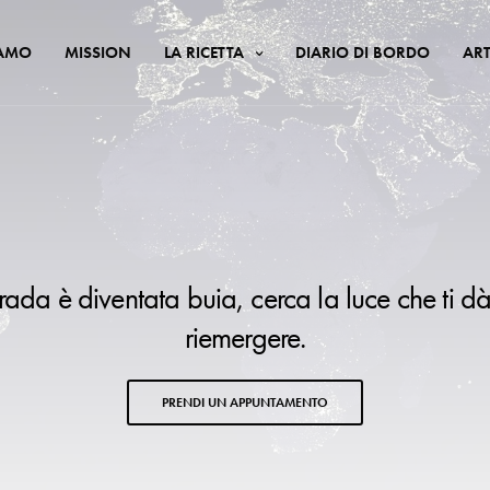
IAMO
MISSION
LA RICETTA
DIARIO DI BORDO
ART
trada è diventata buia, cerca la luce che ti dà
riemergere.
PRENDI UN APPUNTAMENTO