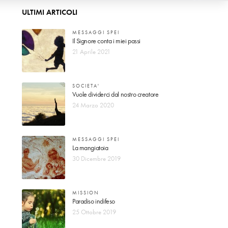
ULTIMI ARTICOLI
MESSAGGI SPEI
Il Signore conta i miei passi
21 Aprile 2021
SOCIETA'
Vuole dividerci dal nostro creatore
24 Marzo 2020
MESSAGGI SPEI
La mangiatoia
30 Dicembre 2019
MISSION
Paradiso indifeso
25 Ottobre 2019