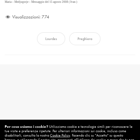
Maria – Medjugorje –
Messaggio del 15 agosto 2008 ( Ivan )
Visualizzazioni:
774
Lourdes
Preghiera
Per cosa usiamo i cookie?
Utilizziamo cookie e tecnologie simili per riconoscere le
tue visite e preferenze ripetute. Per ulteriori informazioni sui cookie, incluso come
disabilitarli, consulta la nostra
Cookie Policy
. Facendo clic su "Accetto" su questo
banner, o utilizzando il nostro sito, acconsenti all'utilizzo dei cookie a meno che tu non