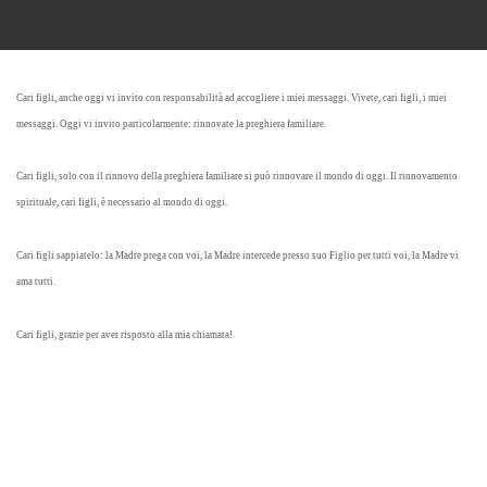
Cari figli, anche oggi vi invito con responsabilità ad accogliere i miei messaggi. Vivete, cari figli, i miei
messaggi. Oggi vi invito particolarmente: rinnovate la preghiera familiare.
Cari figli, solo con il rinnovo della preghiera familiare si può rinnovare il mondo di oggi. Il rinnovamento
spirituale, cari figli, è necessario al mondo di oggi.
Cari figli sappiatelo: la Madre prega con voi, la Madre intercede presso suo Figlio per tutti voi, la Madre vi
ama tutti.
Cari figli, grazie per aver risposto alla mia chiamata!